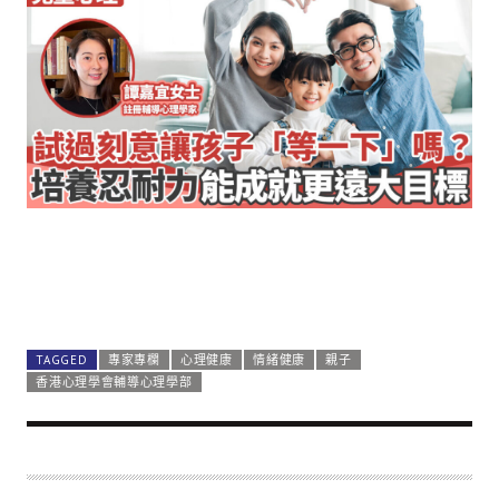
TAGGED
專家專欄
心理健康
情緒健康
親子
香港心理學會輔導心理學部