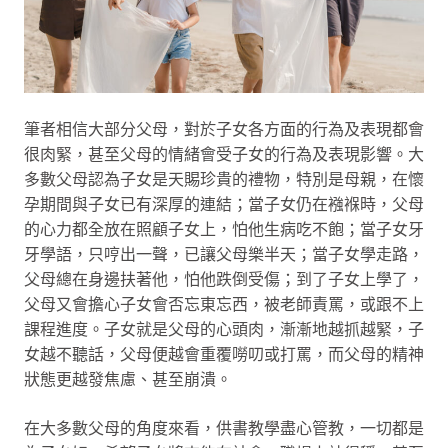
筆者相信大部分父母，對於子女各方面的行為及表現都會
很肉緊，甚至父母的情緒會受子女的行為及表現影響。大
多數父母認為子女是天賜珍貴的禮物，特別是母親，在懷
孕期間與子女已有深厚的連結；當子女仍在襁褓時，父母
的心力都全放在照顧子女上，怕他生病吃不飽；當子女牙
牙學語，只哼出一聲，已讓父母樂半天；當子女學走路，
父母總在身邊扶著他，怕他跌倒受傷；到了子女上學了，
父母又會擔心子女會否忘東忘西，被老師責罵，或跟不上
課程進度。子女就是父母的心頭肉，漸漸地越抓越緊，子
女越不聽話，父母便越會重覆嘮叨或打罵，而父母的精神
狀態更越發焦慮、甚至崩潰。
在大多數父母的角度來看，供書教學盡心管教，一切都是