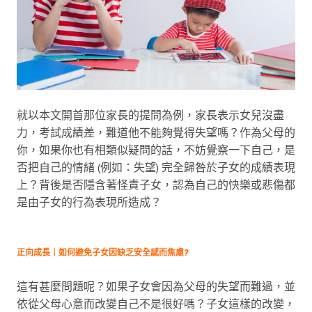
就以本文開首那位家長的提問為例，家長表示女兒沒盡
力，考試成績差，難道他不能夠覺得失望嗎？作為父母的
你，如果你也有相類似疑問的話，不妨覺察一下自己，是
否把自己的情緒 (例如：失望) 完全歸咎於子女的成績表現
上？背後是否隱含著怪責子女，認為自己的快樂或悲傷都
是由子女的行為表現所造成？
正向成長｜如何避免子女因缺乏安全感而焦慮?
這有甚麼問題呢？如果子女會因為父母的失望而難過，並
依從父母心意而改變自己不是很好嗎？子女這樣的改變，