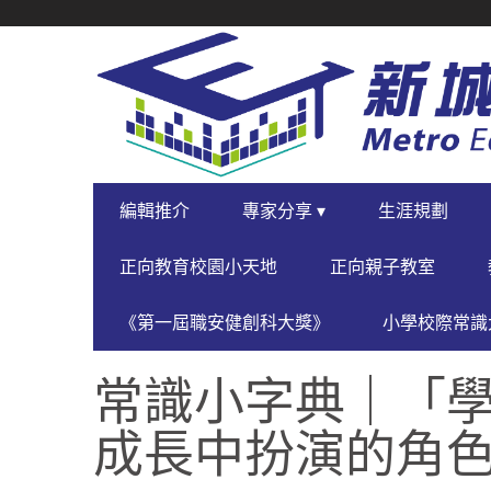
SECONDARY
NAVIGATION
PRIMARY
編輯推介
專家分享 ▾
生涯規劃
NAVIGATION
正向教育校園小天地
正向親子教室
《第一屆職安健創科大獎》
小學校際常識大
常識小字典｜「
成長中扮演的角