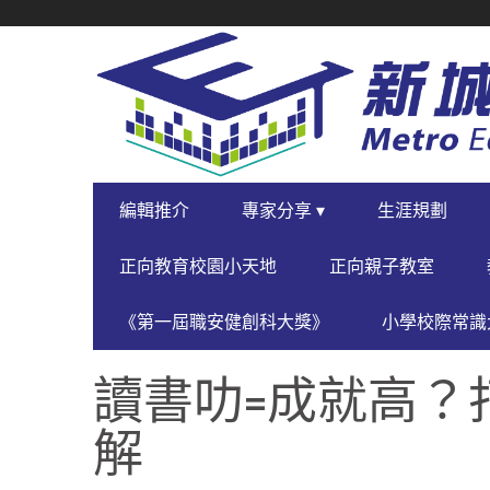
SECONDARY
NAVIGATION
PRIMARY
編輯推介
專家分享 ▾
生涯規劃
NAVIGATION
正向教育校園小天地
正向親子教室
《第一屆職安健創科大獎》
小學校際常識大
讀書叻=成就高？
解