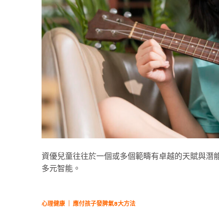
資優兒童往往於一個或多個範疇有卓越的天賦與潛
多元智能。
心理健康 ｜ 應付孩子發脾氣8大方法