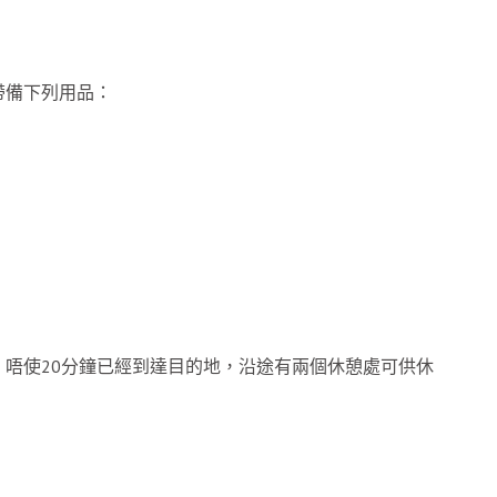
帶備下列用品：
唔使20分鐘已經到達目的地，沿途有兩個休憩處可供休