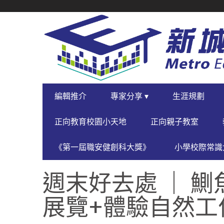
SECONDARY
NAVIGATION
PRIMARY
編輯推介
專家分享 ▾
生涯規劃
NAVIGATION
正向教育校園小天地
正向親子教室
《第一屆職安健創科大獎》
小學校際常識大
週末好去處 ｜ 鰂
展覽+體驗自然工