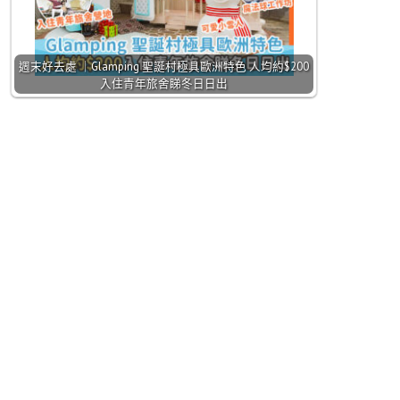
週末好去處 ｜Glamping 聖誕村極具歐洲特色 人均約$200
入住青年旅舍睇冬日日出