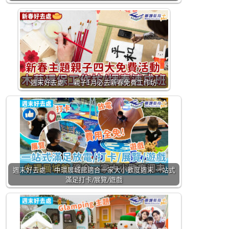
週末好去處 ｜ 親子1月必去新春免費工作坊
週末好去處 ｜中環展城館適合一家大小歡度週末 一站式
滿足打卡/展覽/遊戲