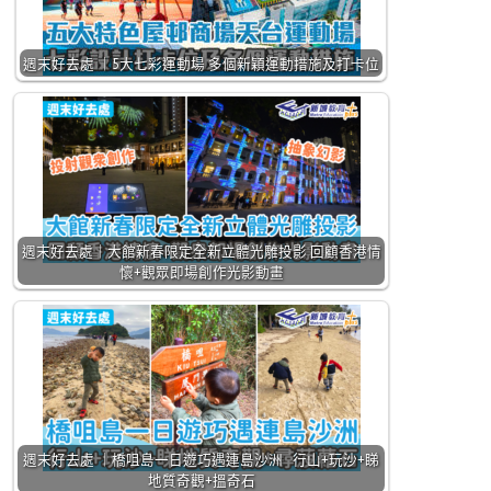
週末好去處 ｜5大七彩運動場 多個新穎運動措施及打卡位
週末好去處｜大館新春限定全新立體光雕投影 回顧香港情
懷+觀眾即場創作光影動畫
週末好去處 ｜橋咀島一日遊巧遇連島沙洲 行山+玩沙+睇
地質奇觀+搵奇石