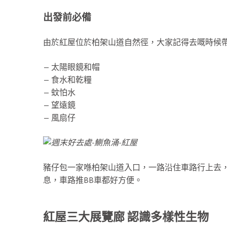
出發前必備
由於紅屋位於柏架山道自然徑，大家記得去嘅時候
— 太陽眼鏡和帽
— 食水和乾糧
— 蚊怕水
— 望遠鏡
— 風扇仔
豬仔包一家喺柏架山道入口，一路沿住車路行上去，
息，車路推BB車都好方便。
紅屋三大展覽廊 認識多樣性生物