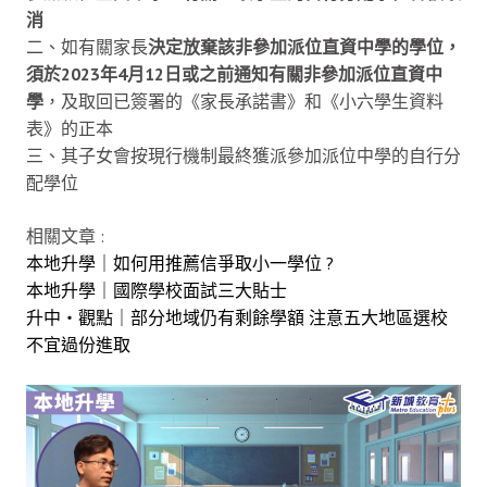
消
二、如有關家長
決定放棄該非參加派位直資中學的學位，
須於2023年4月12日或之前通知有關非參加派位直資中
學
，及取回已簽署的《家長承諾書》和《小六學生資料
表》的正本
三、其子女會按現行機制最終獲派參加派位中學的自行分
配學位
相關文章 :
本地升學｜如何用推薦信爭取小一學位 ?
本地升學｜國際學校面試三大貼士
升中・觀點｜部分地域仍有剩餘學額 注意五大地區選校
不宜過份進取