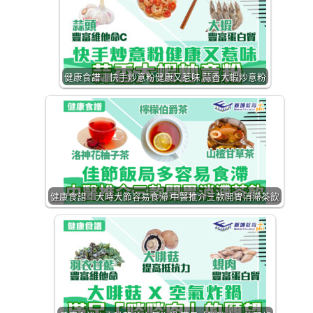
健康食譜｜快手炒意粉健康又惹味 蒜香大蝦炒意粉
健康食譜｜大時大節容易食滯 中醫推介三款開胃消滯茶飲