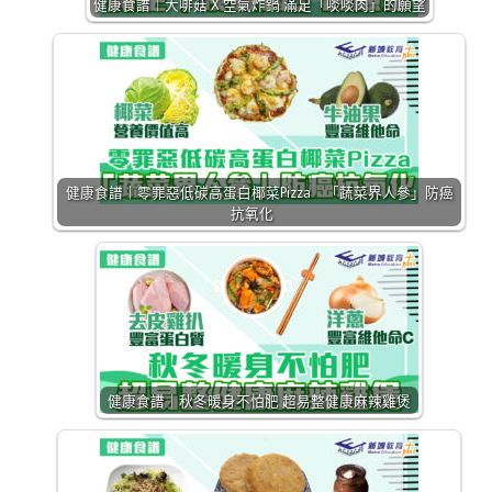
健康食譜｜大啡菇 X 空氣炸鍋 滿足「啖啖肉」的願望
健康食譜｜零罪惡低碳高蛋白椰菜Pizza 「蔬菜界人參」防癌
抗氧化
健康食譜｜秋冬暖身不怕肥 超易整健康麻辣雞煲