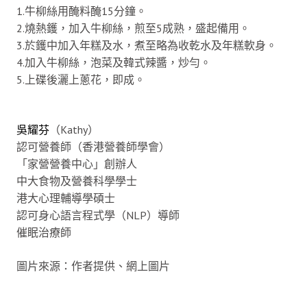
1.牛柳絲用醃料醃15分鐘。
2.燒熱鑊，加入牛柳絲，煎至5成熟，盛起備用。
3.於鑊中加入年糕及水，煮至略為收乾水及年糕軟身。
4.加入牛柳絲，泡菜及韓式辣醬，炒勻。
5.上碟後灑上蔥花，即成。
吳耀芬
（Kathy）
認可營養師（香港營養師學會）
「家營營養中心」創辦人
中大食物及營養科學學士
港大心理輔導學碩士
認可身心語言程式學（NLP）導師
催眠治療師
圖片來源：作者提供、網上圖片