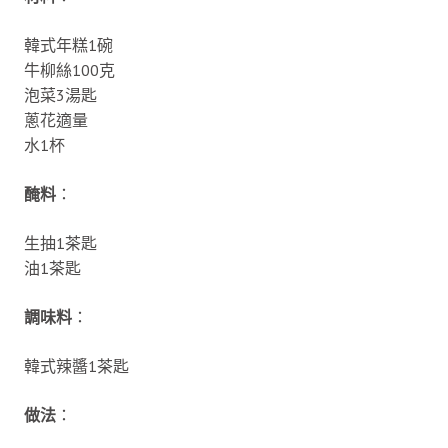
韓式年糕1碗
牛柳絲100克
泡菜3湯匙
蔥花適量
水1杯
醃料
：
生抽1茶匙
油1茶匙
調味料
：
韓式辣醬1茶匙
做法
：