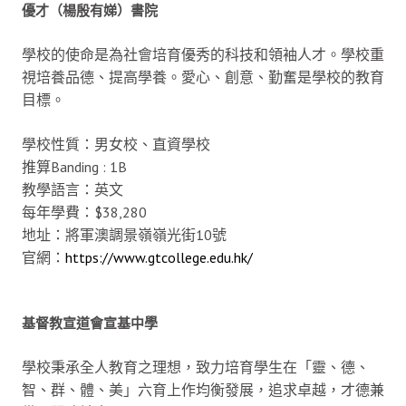
優才（楊殷有娣）書院
學校的使命是為社會培育優秀的科技和領袖人才。學校重
視培養品德、提高學養。愛心、創意、勤奮是學校的教育
目標。
學校性質：男女校、直資學校
推算Banding : 1B
教學語言：英文
每年學費：$38,280
地址：將軍澳調景嶺嶺光街10號
官網：
https://www.gtcollege.edu.hk/
基督教宣道會宣基中學
學校秉承全人教育之理想，致力培育學生在「靈、德、
智、群、體、美」六育上作均衡發展，追求卓越，才德兼