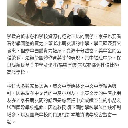
學費高低未必和學校資源有絕對正比的關係，家長也要看
看辦學團體的實力。筆者小朋友讀的中學，學費既經濟又
實惠，但辦學團體實力雄厚，資源十分豐富，獎學金的品
種繁多，是辦學團體作育英才的表現，其中福建中學、保
良局羅氏基金中學及優才(楊殷有娣)書院亦都係性價比極
高嘅學校。
相信大多數家長認為，英文中學始終比中文中學較為吸
引，因為現在中文差的中產小朋友，比英文差的中產小朋
友多。家長朋友間的話題是應否把中文成績不佳的小朋友
送到國際學校進修，因為移民潮下國際學校學位空缺相對
增多，以及國際學校的資源相對本地資助學校會豐富一
點。