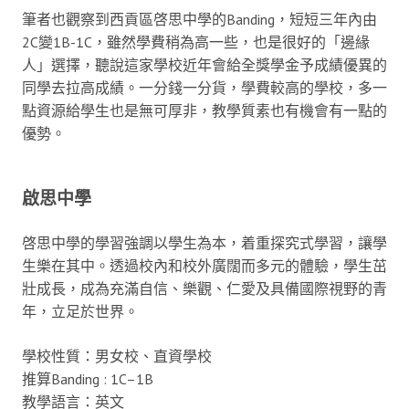
筆者也觀察到西貢區啓思中學的Banding，短短三年內由
2C變1B-1C，雖然學費稍為高一些，也是很好的「邊緣
人」選擇，聽說這家學校近年會給全獎學金予成績優異的
同學去拉高成績。一分錢一分貨，學費較高的學校，多一
點資源給學生也是無可厚非，教學質素也有機會有一點的
優勢。
啟思中學
啓思中學的學習強調以學生為本，着重探究式學習，讓學
生樂在其中。透過校內和校外廣闊而多元的體驗，學生茁
壯成長，成為充滿自信、樂觀、仁愛及具備國際視野的青
年，立足於世界。
學校性質：男女校、直資學校
推算Banding : 1C–1B
教學語言：英文