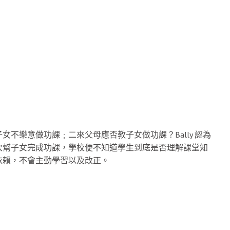
不樂意做功課﹔二來父母應否教子女做功課？Bally 認為
次幫子女完成功課，學校便不知道學生到底是否理解課堂知
依賴，不會主動學習以及改正。