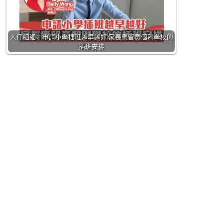
人仔細細｜申請小學插班越早越好 家長應留意個別學校的
插班安排