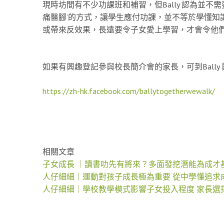
現時坊間有不少功課班和補習，但Bally 認為並
痛醫腳’的方式，讓學生應付功課，並不等於學懂知
或帶來反效果，長遠要令子女愛上學習，才會令他
如果有興趣登記參與校長簡介會的家長，可到Bally
https://zh-hk.facebook.com/ballytogetherwewalk/
相關文章
子女成長 ｜讀書叻先有將來？多面發挖潛能為成才
人仔細細｜運動對孩子成長極為重要 從中學懂追求
人仔細細｜學校教學模式影響子女投入程度 家長選