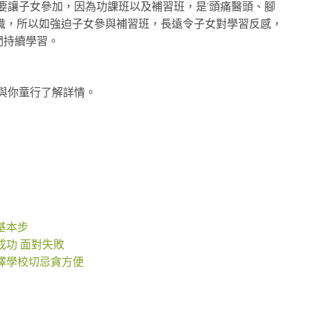
不需要讓子女參加，因為功課班以及補習班，是’頭痛醫頭、腳
識，所以如強迫子女參與補習班，長遠令子女對學習反感，
們持續學習。
 與你童行了解詳情。
基本步
成功 面對失敗
擇學校切忌貪方便