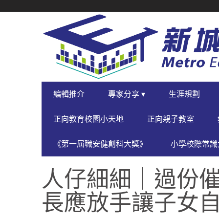
SECONDARY
NAVIGATION
PRIMARY
編輯推介
專家分享 ▾
生涯規劃
NAVIGATION
正向教育校園小天地
正向親子教室
《第一屆職安健創科大獎》
小學校際常識大
人仔細細｜過份催
長應放手讓子女