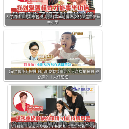
人仔細細｜找對學習模式才能事半功倍 為女兒揀選王錦輝
中小學
【兒童健康】鐵質 對小朋友有幾重要？何時補充 鐵質 較
合適？ ︱人仔細細
人仔細細｜父母宜發掘孩子長處 加以裁培忌着重分數