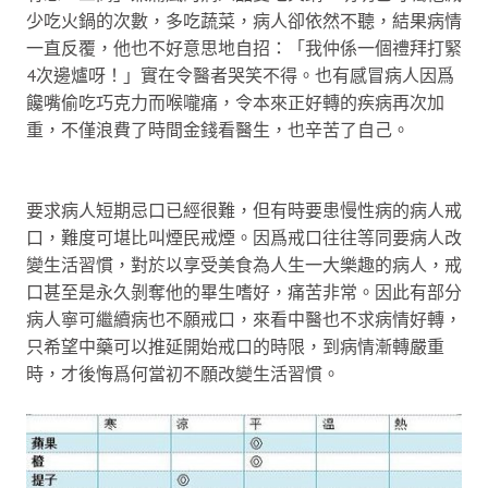
少吃火鍋的次數，多吃蔬菜，病人卻依然不聽，結果病情
一直反覆，他也不好意思地自招：「我仲係一個禮拜打緊
4次邊爐呀！」實在令醫者哭笑不得。也有感冒病人因爲
饞嘴偷吃巧克力而喉嚨痛，令本來正好轉的疾病再次加
重，不僅浪費了時間金錢看醫生，也辛苦了自己。
要求病人短期忌口已經很難，但有時要患慢性病的病人戒
口，難度可堪比叫煙民戒煙。因爲戒口往往等同要病人改
變生活習慣，對於以享受美食為人生一大樂趣的病人，戒
口甚至是永久剝奪他的畢生嗜好，痛苦非常。因此有部分
病人寧可繼續病也不願戒口，來看中醫也不求病情好轉，
只希望中藥可以推延開始戒口的時限，到病情漸轉嚴重
時，才後悔爲何當初不願改變生活習慣。