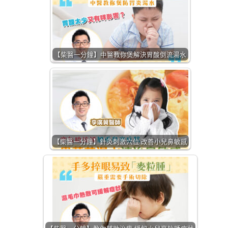
【柴醫一分鐘】中醫教你煲解決胃酸倒流湯水
【柴醫一分鐘】針灸刺激穴位 改善小兒鼻敏感