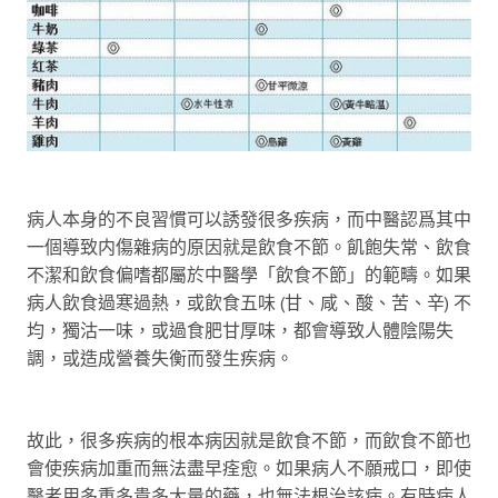
病人本身的不良習慣可以誘發很多疾病，而中醫認爲其中
一個導致内傷雜病的原因就是飲食不節。飢飽失常、飲食
不潔和飲食偏嗜都屬於中醫學「飲食不節」的範疇。如果
病人飲食過寒過熱，或飲食五味 (甘、咸、酸、苦、辛) 不
均，獨沽一味，或過食肥甘厚味，都會導致人體陰陽失
調，或造成營養失衡而發生疾病。
故此，很多疾病的根本病因就是飲食不節，而飲食不節也
會使疾病加重而無法盡早痊愈。如果病人不願戒口，即使
醫者用多重多貴多大量的藥，也無法根治該病。有時病人