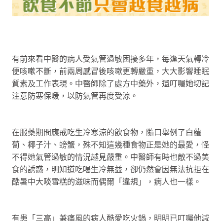
有前來看中醫的病人受氣管過敏困擾多年，每逢天氣轉冷
便咳嗽不斷，前兩周感冒後咳嗽更轉嚴重，大大影響睡眠
質素及工作表現。中醫師除了處方中藥外，還叮囑她切記
注意防寒保暖，以防氣管再度受涼。
在服藥期間應戒吃生冷寒涼的飲食物，隨口舉例了白蘿
蔔、椰子汁、螃蟹，殊不知這幾種食物正是她的最愛，怪
不得她氣管過敏的情況越見嚴重。中醫師有時也敵不過美
食的誘惑，明知道吃喝生冷無益，卻仍然會因無法抗拒在
酷暑中大啖雪糕的滋味而偶爾「違規」，病人也一樣。
有患「三高」兼痛風的病人酷愛吃火鍋，明明已叮囑他減