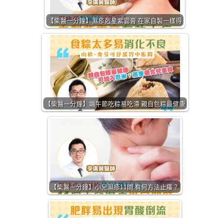
【柴醫一分鐘】濕疹剋星紫雲膏 在家自製一樣得
【柴醫一分鐘】端午節吃粽易吃滯 親自包粽最健康
【柴醫一分鐘】小兒濕疹11問 有何方法止癢？