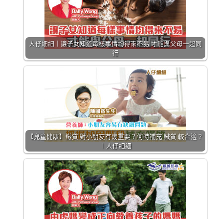
人仔細細｜讓子女知道每樣事情均得來不易 才能與父母一起同
行
【兒童健康】鐵質 對小朋友有幾重要？何時補充 鐵質 較合適？
︱人仔細細