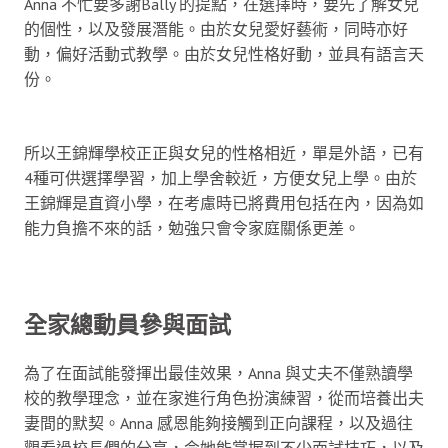
Anna 不忙要多謝Bally 的提點，在選擇時，要先了解女兒
的個性，以及發展潛能。由於女兒愛好藝術，同時亦好
動，偏好活動式教學。由於女兒性格好動，並具有語言天
份。
所以王錦輝學校正正與女兒的性格相近，單是外語，已有
4種可供選擇學習，加上學舍較近，方便女兒上學。由於
王錦輝是直資小學，在考慮時已將費用包括在內，因為如
能力負擔不來的話，勉強只會令家庭關係更差。
全家總動員參與面試
為了在面試能發揮出最佳效果，Anna 與丈夫不僅熟讀學
校的教學理念，並在家進行角色扮演練習，從而培養出夫
妻間的默契。Anna 感恩能夠接觸到正向課程，以及過往
觀看過校長們的分享，令她能掌握到不少面試技巧，以及