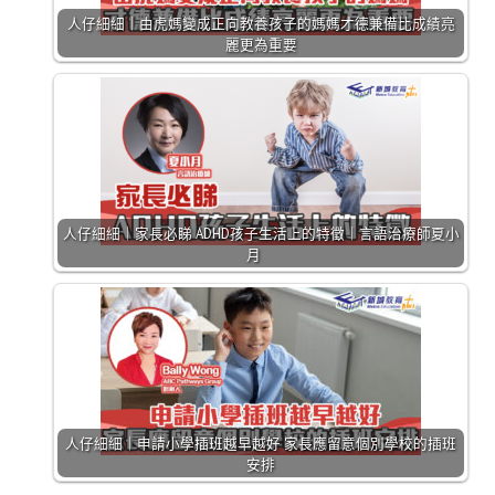
人仔細細｜由虎媽變成正向教養孩子的媽媽才德兼備比成績亮
麗更為重要
人仔細細｜家長必睇 ADHD孩子生活上的特徵｜言語治療師夏小
月
人仔細細｜申請小學插班越早越好 家長應留意個別學校的插班
安排