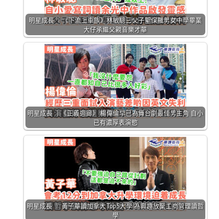
明星成長 ｜《下流上車族》林敏驄三父子聖保羅男女中學畢業
大仔承繼父親音樂才華
明星成長 ｜《正義迴廊》 楊偉倫早已為舞台劇最佳男主角 自小
已有濃厚表演慾
明星成長 ｜ 黃子華讀加拿大Top5大學 為興趣放棄工商管理讀哲
學