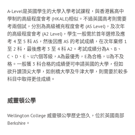
A-Level是英國學生的大學入學考試課程，與香港舊高中
學制的高級程度會考 (HKALE)相似。不過英國高考則需要
考兩個試，分別為高級補充程度會考 (AS Level)，及次年
的高級程度會考 (A2 Level)，學生一般需於首年選修及應
考 4 至 5 科 AS，然後因應 AS 的考試成績，在次年棄修 1
至 2 科，最後應考 3 至 4 科 A2。考試成績分為A、B、
C、D、E、U六個等級，A為最優秀，E為合格，U為不及
格。一般獲 3 科合格的成績便可申請英國的大學，但如
欲升讀頂尖大學，如劍橋大學及牛津大學，則需要於較多
科目中取得更佳成績。
威靈頓公學
Wellington College 威靈頓公學歷史悠久，位於英國南部
Berkshire。