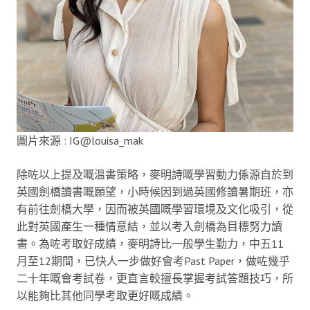
圖片來源 : IG@louisa_mak
除咗以上提及嘅溫書策略，麥明詩嘅學習動力係源自於到
英國劍橋讀書嘅願望，小時候因到過英國修讀暑期班，亦
有前往劍橋大學，因而被英國嘅學習環境及文化吸引，從
此對英國產生一種情意結，並以考入劍橋為目標努力讀
書。為咗考取好成績，麥明詩比一般學生勤力，中五11
月至12期間，已快人一步做好會考Past Paper，做咗幾乎
二十年嘅會考試卷，更直言較擅長掌握考試答題技巧，所
以能夠比其他同學考取更好嘅成績。