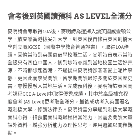
會考後到英國讀預科 AS LEVEL全滿分
麥明詩會考取得10A後，麥明詩為選擇入讀英國威靈頓公
學，放棄喺香港拔尖升大學，到英國後自修由英國劍橋大
學創立嘅IGCSE（國際中學教育普通證書），取得10A佳
績。回憶當時到英國寄宿學校嘅生活，麥明詩曾表示當時
全級只有四位中國人，初到埗時亦感到當地校園生活好荒
涼，不時都想起香港，不過後來麥明詩卻漸漸愛上呢片寧
靜，更因此而享受閱讀，留學期間讀過好多關於英國歷史
書，亦慢慢融入當地生活。完成預科後，麥明詩於英國高
考課程GCE A-Level中取得優秀成績，其中於高級補充程
度會考 (AS Level)更考取全滿分，最後成功考入英國著名
嘅劍橋大學，修讀法律系。麥明詩曾分享過到劍橋大學嘅
面試心得，指預備面試嘅過程相當吃力，因需要閱讀大量
課外資料，增強分析能力及理性思考，運用邏輯以闡釋觀
點。