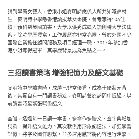
講到學霸女藝人，香港小姐麥明詩應係人所共知嘅高材
生，麥明詩中學喺香港讀拔萃女書院，會考奪得10A佳
績，預科到英國讀書，大學以優秀成績入讀劍橋大學法律
系，除咗學歷豐富，工作履歷亦非常亮眼，曾於外國不少
國際企業擔任顧問服務及項目經理一職，2015年參加香
港小姐奪得冠軍，其學歷背景成為焦點之一。
三招讀書策略 增強記憶力及語文基礎
麥明詩中學讀書時，成績已非常優秀，成為十優狀元背
後，其實自有一門讀書秘笈。麥明詩曾於訪問中提過，以
前讀書時最緊張嘅係語文
基礎，透過每一日讀一本書，多寫作多謄文，查字典增加
詞彙，提升語文能力。其次就係用形象記憶法，加強學習
記憶，將字及圖作聯繫，並多運用感宮將內容進行連繫，