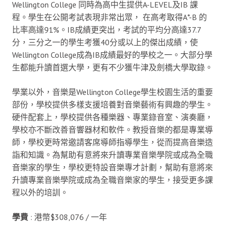
Wellington College 同時為高中生提供A-LEVEL及IB 課
程。學生在公開考試表現非常出眾， 在高考取得A*-B 的
比率高達91%。IB成績更突出，考試的平均分高達37.7
分，三分之一的學生考獲40分或以上的傑出成績，使
Wellington College成為IB成績最好的學校之一。大部分學
生都能升讀首選大學，更有不少獲牛津及劍橋大學取錄。
學業以外，音樂是Wellington College學生校園生活的重要
部份，學校提供多樣支援培養對音樂藝術有興趣的學生。
硬件配套上，學校提供各種樂器、專業錄音室、演奏廳，
學校亦不斷改善音響器材和軟件。教授音樂的都是專業導
師，學校更時常邀請客席導師指導學生，從而提高音樂造
詣和知識。為幫助有意將來升讀專業音樂學院或成為全職
音樂家的學生，學校更特設音樂專才計劃，幫助有意將來
升讀專業音樂學院或成為全職音樂家的學生，接受更多課
程以外的培訓。
學費
: 港幣$308,076 / 一年