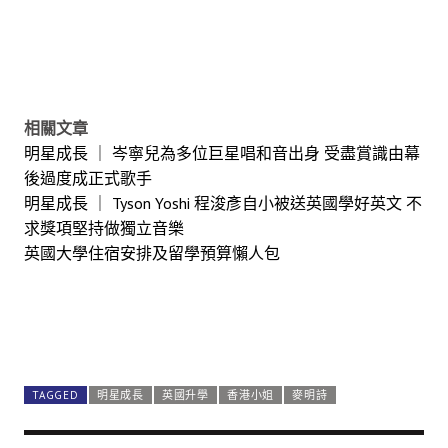
相關文章
明星成長 ｜ 岑寧兒為多位巨星唱和音出身 受盡賞識由幕
後過度成正式歌手
明星成長 ｜ Tyson Yoshi 程浚彥自小被送英國學好英文 不
求獎項堅持做獨立音樂
英國大學住宿安排及留學預算懶人包
TAGGED
明星成長
英國升學
香港小姐
麥明詩