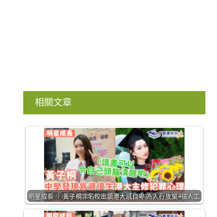
相關文章
明星成長 ｜ 黃子桐非名校出讀港大感自卑 為入行放棄4倍人工