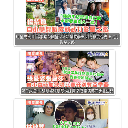
明星成長 ｜ 楊紫瓊英國皇家舞蹈學院學士 因脊椎受傷走上武打
影星之路
明星成長 ｜ 張蔓姿張蔓莎姊妹情深 音樂演藝同步雙生兒