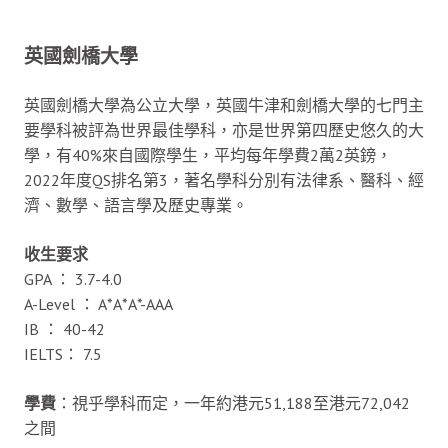
英國劍橋大學
英國劍橋大學為公立大學，英國牛津和劍橋大學的七門主
要學科被評為世界最佳學科，亦是世界第四歷史悠久的大
學，有40%來自國際學生，平均每年學費2萬2英鎊，
2022年度QS排名第3，著名學科分別有法律系、醫科、經
濟、數學、語言學及歷史專業。
收生要求
GPA ： 3.7-4.0
A-Level ： A*A*A*-AAA
IB ： 40-42
IELTS： 7.5
學費
：視乎學科而定，一年約港元51,188至港元72,042
之間