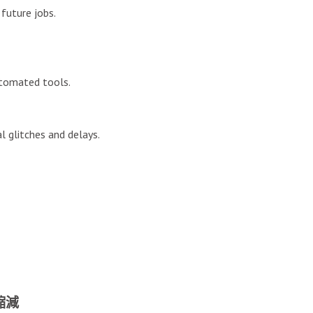
 future jobs.
utomated tools.
l glitches and delays.
縮減