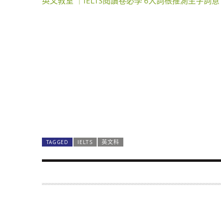
英文教室 ｜IELTS閱讀卷必學 6大詞根推測生字詞意
TAGGED
IELTS
英文科