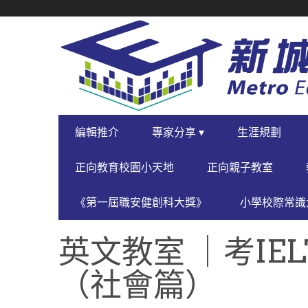
SECONDARY
NAVIGATION
PRIMARY
編輯推介
專家分享 ▾
生涯規劃
NAVIGATION
正向教育校園小天地
正向親子教室
《第一屆職安健創科大獎》
小學校際常識大
英文教室 ｜考IE
（社會篇）