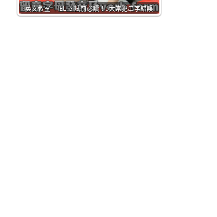
英文教室 ｜IELTS 試前必讀！3大常犯串字錯誤