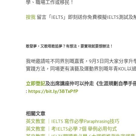
學、職場工作或移民！
按我
留言「IELTS」即刻送你免費模擬IELTS測試
敢發夢，又敢唔敢追夢？有想法，要實現就要想辦法！
我哋邀請咗不同界別嘅嘉賓，9月3日同大家分享升
實踐方法，同場更有演藝及運動界別嘅年青KOL以
立即登記
及出席講座仲可以拎走《生涯規劃自學手
:
https://bit.ly/3BTxPfP
相關文章
英文教室 ｜IELTS 寫作必學Paraphrasing技巧
英文教室 ｜考IELTS必學 7個 舉例必用句式