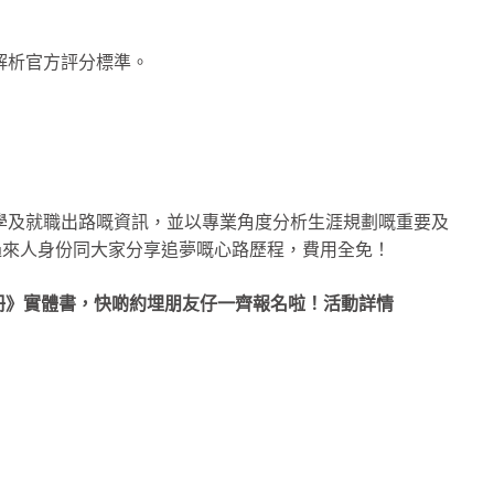
及解析官方評分標準。
學及就職出路嘅資訊，並以專業角度分析生涯規劃嘅重要及
過來人身份同大家分享追夢嘅心路歷程，費用全免！
冊》實體書，快啲約埋朋友仔一齊報名啦！活動詳情