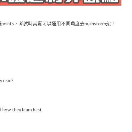
nts，考試時其實可以運用不同角度去brainstorm架！
y read?
d how they learn best.