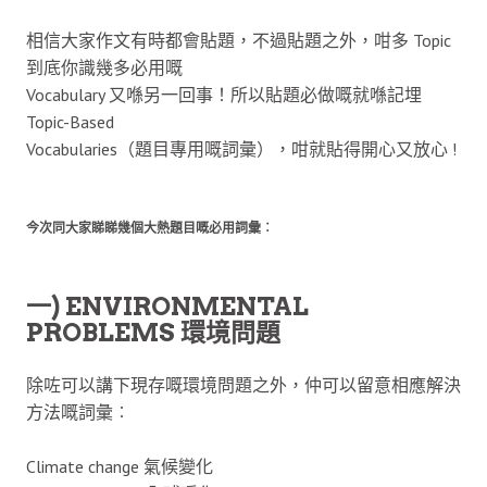
相信大家作文有時都會貼題，不過貼題之外，咁多 Topic
到底你識幾多必用嘅
Vocabulary 又喺另一回事！所以貼題必做嘅就喺記埋
Topic-Based
Vocabularies（題目專用嘅詞彙），咁就貼得開心又放心 !
今次同大家睇睇幾個大熱題目嘅必用詞彙︰
一) ENVIRONMENTAL
PROBLEMS 環境問題
除咗可以講下現存嘅環境問題之外，仲可以留意相應解決
方法嘅詞彙︰
Climate change 氣候變化