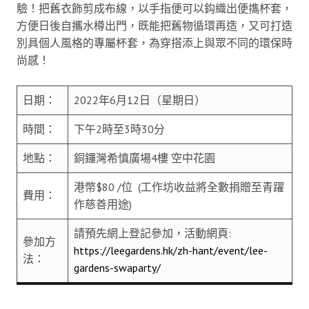
驗！把舊衣飾剪成布線，以手指便可以鈎織出便㩦杯套，
方便日後自攜水樽出門，既能把舊物循環再造，又可打造
別具個人風格的專屬杯套，為穿搭添上與眾不同的環保時
尚感！
日期：
2022年6月12日（星期日）
時間：
下午2時至3時30分
地點：
銅鑼灣希慎廣場4樓 空中花園
港幣$80 /位 (工作坊收益將全數捐贈至青躍
費用：
作慈善用途)
請預先網上登記參加，活動網頁:
參加方
https://leegardens.hk/zh-hant/event/lee-
法：
gardens-swaparty/