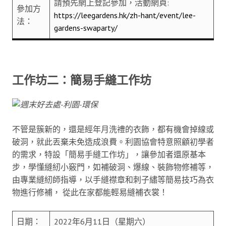
請預先網上登記參加，活動網頁:
參加方
https://leegardens.hk/zh-hant/event/lee-
法：
gardens-swaparty/
工作坊二：簡易手縫工作坊
不管是簇新的，還是經年月洗禮的衣飾，都有機會掉線或
破洞，就此丟棄未免造成浪費。利園協會特意照顧初學者
的需求，特設「簡易手縫工作坊」，讓參加者還原基本
步，學懂縫紉小竅門，如補破洞、爆線、裝飾物修補等，
由專業縫紉師指導，以手縫襟章和刺子繡等簡易技巧為衣
物進行修補， 從此在家都能輕易縫補衣裳！
日期：
2022年6月11日（星期六）