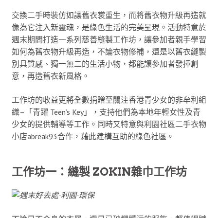
交換二手時裝仿如讓舊衣裳重生，而將舊衣物升級再造就
像為它注入新靈魂，是綠色生活的完美呈現。活動特意於
週末期間打造一系列慈善縫製工作坊，讓參加者親手學習
如何為舊衣物升級再造，不論衣物修補，還是以舊衣縫製
別具質感、獨一無二的生活小物，都能讓參加者發揮創
意，再造舊衣新風格。
工作坊的收益更將全數捐贈至關注香港青少女的非牟利組
織–「青躍 Teen’s Key」，支持他們為本地年輕女性及青
少女的提供輔導等工作。同時又特意與利園社區二手衣物
小店abreak93合作，藉此建構互助的綠色社區。
工作坊一：縫製 ZOKIN雜巾工作坊