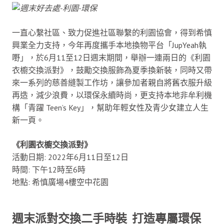
一直心繫社區、致力促進社區聯繫的利園協會，得到希慎
興業全力支持，今年再度攜手本地換物平台「JupYeah執
嘢」，於6月11至12日週末期間，舉辦一連兩日的《利園
衣櫥交換派對》，鼓勵交換服飾為夏季換新裝，同時又帶
來一系列的慈善縫製工作坊，讓參加者親自將舊衣服升級
再造，減少浪費，以環保永續時尚，更支持本地非牟利機
構「青躍 Teen’s Key」，幫助年輕女性及青少女建立人生
新一頁。
《利園衣櫥交換派對》
活動日期: 2022年6月11日至12日
時間: 下午12時至6時
地點: 希慎廣場4樓空中花園
週末派對交換二手時裝 打造專屬環保