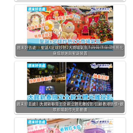
週末好去處 ｜聖誕X足球炒熱2大商場氣氛 Forever Friend熊熊化
身成球迷與聖誕裝置
週末好去處｜大館新春限定全新立體光雕投影 回顧香港情懷+觀
眾即場創作光影動畫