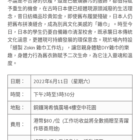
不論是不合身的衣履，還是已破爛髒污的服飾，都值得賦
予重生的機會，在古時日本便已經體現源頭減廢的生活理
念，昔日紡織品珍貴如金，即使舊布履變殘破，日本人仍
把舊布拼湊縫合，成為別具文化美感的「雜巾」。時至今
日，日本的學生仍要自備雜巾清潔校舍，既承襲日本傳統
文化涵意，更體現可持續發展的環保意念。現於場內特設
「縫製 Zokin 雜巾工作坊」，讓您親身體驗DIY雜巾的樂
趣，身體力行為舊衣飾賦予二次生命，為它注入靈魂和溫
度。
日期：
2022年6月11日（星期六）
時間：
下午2時至3時30分
地點：
銅鑼灣希慎廣場4樓空中花園
港幣$80 /位 (工作坊收益將全數捐贈至青躍
費用：
作慈善用途)