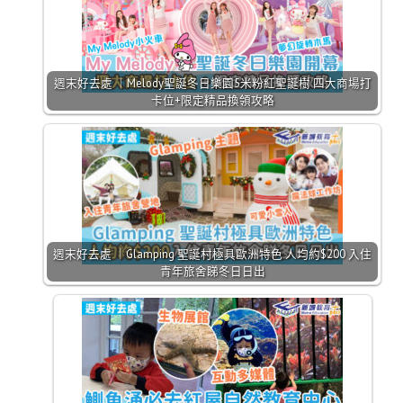
週末好去處 ｜Melody聖誕冬日樂園5米粉紅聖誕樹 四大商場打
卡位+限定精品換領攻略
週末好去處 ｜Glamping 聖誕村極具歐洲特色 人均約$200 入住
青年旅舍睇冬日日出