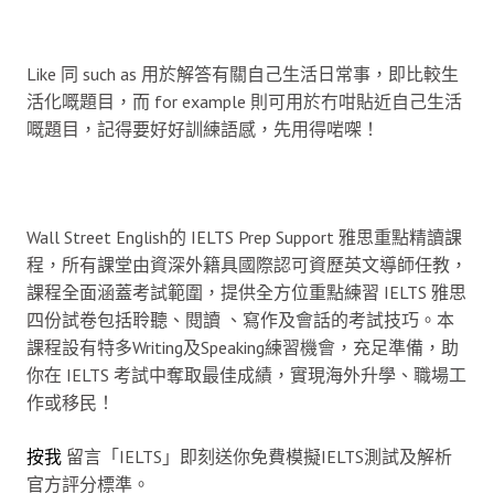
Like 同 such as 用於解答有關自己生活日常事，即比較生
活化嘅題目，而 for example 則可用於冇咁貼近自己生活
嘅題目，記得要好好訓練語感，先用得啱㗎！
Wall Street English的 IELTS Prep Support 雅思重點精讀課
程，所有課堂由資深外籍具國際認可資歷英文導師任教，
課程全面涵蓋考試範圍，提供全方位重點練習 IELTS 雅思
四份試卷包括聆聽、閱讀 、寫作及會話的考試技巧。本
課程設有特多Writing及Speaking練習機會，充足準備，助
你在 IELTS 考試中奪取最佳成績，實現海外升學、職場工
作或移民！
按我
留言「IELTS」即刻送你免費模擬IELTS測試及解析
官方評分標準。