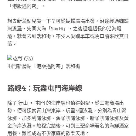
「港版邁阿密」。
想去新蒲點見識一下？可從蝴蝶廣場出發，沿途經過蝴蝶
灣泳灘，先同大海「Say Hi」，之後經過超長的沿海堤
壩，就會去到浩和街，不少人愛踏單車或駕車前來欣賞日
落。
屯門新蒲點「港版邁阿密」浩和街
路線4：玩盡屯門海岸線
除了 行山 ， 屯門 的海岸線也值得朝聖，從三聖商場出
發，便可探索青山灣東岸，玩盡5個泳灘，分別為青山灣
泳灘、加多利灣泳灘、舊咖啡灣泳灘、新咖啡灣泳灘及黃
金海岸泳灘。旅程完結後，可到三聖商場著名的海鮮酒家
用餐，難怪成為不少家庭的歡樂天地。