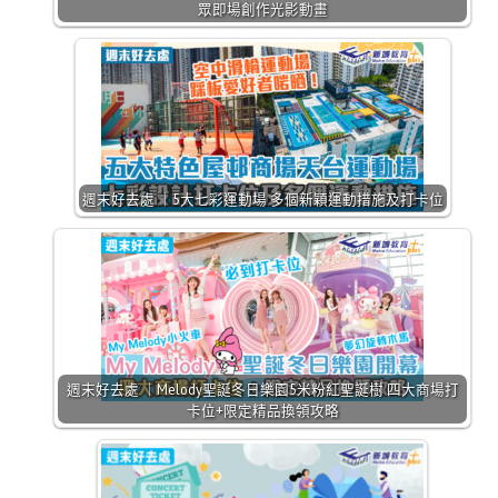
眾即場創作光影動畫
週末好去處 ｜5大七彩運動場 多個新穎運動措施及打卡位
週末好去處 ｜Melody聖誕冬日樂園5米粉紅聖誕樹 四大商場打
卡位+限定精品換領攻略