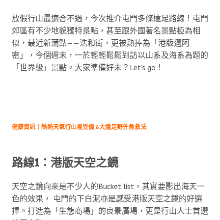
放假行山最適合不過，今次推介屯門多條遠足路線！屯門
郊區有不少地貌獨特景點，甚至跟外國著名景點極為相
似，最近新蒲點——浩和街，更被熱捧為「港版邁阿
密」，今個週末，一於輕輕鬆鬆到訪以山系及海系為題的
「世界級」景點。大家準備好未？Let’s go！
健康資訊｜酷熱天氣行山易受傷 6大遠足野外急救法
路線1：港版天空之鏡
天空之鏡向來是不少人的Bucket list，其實要影出海天一
色的效果， 屯門的下白泥亦是感受港版天空之鏡的好選
擇。打造為「生態商場」的良景廣場，更是行山人士首選