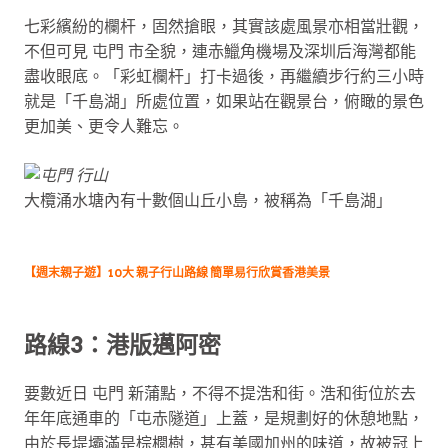
七彩繽紛的欄杆，固然搶眼，其實該處風景亦相當壯觀，
不但可見 屯門 市全貌，連赤鱲角機場及深圳后海灣都能
盡收眼底。「彩虹欄杆」打卡過後，再繼續步行約三小時
就是「千島湖」所處位置，如果站在觀景台，俯瞰的景色
更加美、更令人難忘。
大欖涌水塘內有十數個山丘小島，被稱為「千島湖」
【週末親子遊】10大 親子行山路線 簡單易行欣賞香港美景
路線3：港版邁阿密
要數近日 屯門 新蒲點，不得不提浩和街。浩和街位於去
年年底通車的「屯赤隧道」上蓋，是規劃好的休憩地點，
由於長堤壩滿是棕櫚樹，甚有美國加州的味道，故被冠上