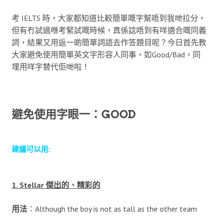
考 IELTS 時，大家都知道比較簡單嘅字幫唔到我哋拉分，
但有冇試過喺考緊試嘅時候，真係諗唔到有咩適合嘅同義
詞，結果又用返一啲簡單詞語去作答題目呢？今日首先教
大家避免使用簡單英文字形容人同事，如Good/Bad，同
埋用咩字替代佢哋啦！
避免使用字眼一：GOOD
建議可以用:
1. Stellar 傑出的、精彩的
用法
：Although the boy is not as tall as the other team