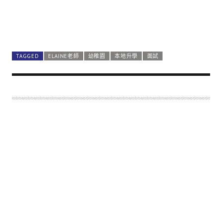
TAGGED
ELAINE老師
幼稚園
本地升學
面試