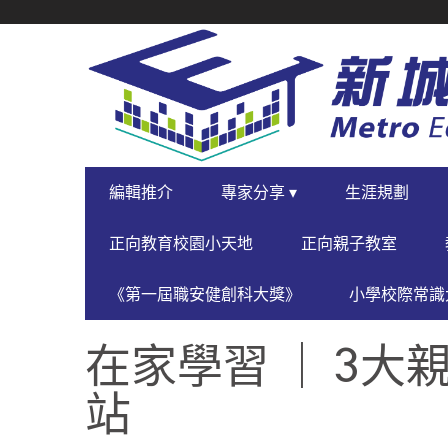
SECONDARY
NAVIGATION
PRIMARY
編輯推介
專家分享 ▾
生涯規劃
NAVIGATION
正向教育校園小天地
正向親子教室
《第一屆職安健創科大獎》
小學校際常識大
在家學習 ｜ 3
站