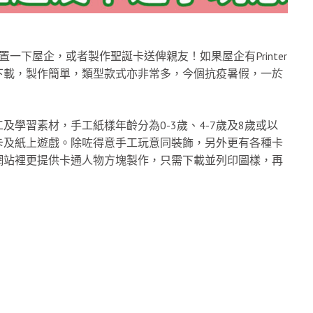
一下屋企，或者製作聖誕卡送俾親友！如果屋企有Printer
下載，製作簡單，類型款式亦非常多，今個抗疫暑假，一於
學習素材，手工紙樣年齡分為0-3歲、4-7歲及8歲或以
卡及紙上遊戲。除咗得意手工玩意同裝飾，另外更有各種卡
網站裡更提供卡通人物方塊製作，只需下載並列印圖樣，再