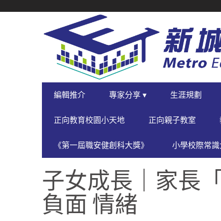
SECONDARY
NAVIGATION
PRIMARY
編輯推介
專家分享 ▾
生涯規劃
NAVIGATION
正向教育校園小天地
正向親子教室
《第一屆職安健創科大獎》
小學校際常識大
子女成長｜家長「
負面 情緒