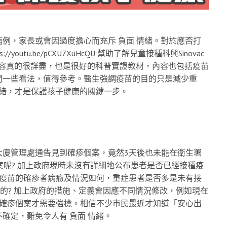
例，家長或會因過度擔心而充斥 負面 情緒。對於應否打
utu.be/pCXU7XuHcQU 幫助了解兒童接種科興Sinovac
了，內容真的很詳盡，也是很好的科普實證教材，內容也包括疫苗
間一些看法，值得參考。醫生強調疫苗的目的只是減少重
情緒，才是保護孩子健康的關鍵一步。
大廈管理處通告見到確疹個案，竟然3天後也未能在衛生署
案呢? 加上政府現時未沒有詳細地公布患者是否已經接種疫
劑疫苗的確疹者病癥及情況如何，重症患者是否多是未有接
苗的? 加上政府的措施、定義會因應不同情況修改，例如現在
個確疹個案才需要強檢。相信不少市民最近才知道「安心出
確定，難免令人有 負面 情緒。