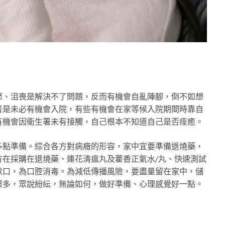
怒、沮喪是解決不了問題，反而有機會自亂陣腳，倒不如想
者是未必有機會入院，有些有機會在家等候入院期間時靠自
有機會因衛生署未有接觸，自己根本不知道自己是否痊癒。
多點準備。綜合各方對病癥的形容，家中宜要準備退燒藥，
在採購在退燒藥、連花清瘟丸及藿香正氣水/丸、快速測試
漱口，為口腔消毒。為減低傳播風險，要盡量留在家中，儲
很多，眾說紛紜，無論如何，做好準備、心理感覺好一點。