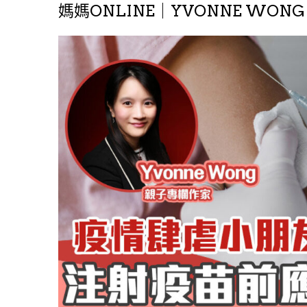
媽媽ONLINE｜YVONNE WON