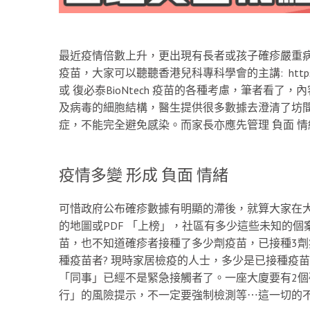
最近疫情倍數上升，更出現有長者或孩子確疹嚴重病
疫苗，大家可以聽聽香港兒科專科學會的主講: https://yo
或 復必泰BioNtech 疫苗的各種考慮，筆者看
及病毒的細胞結構，醫生提供很多數據去澄清了坊
症，不能完全避免感染。而家長亦應先管理 負面 
疫情多變 形成 負面 情緒
可惜政府公布確疹數據有明顯的滯後，就算大家在
的地圖或PDF 「上榜」，社區有多少這些未知的個
苗，也不知道確疹者接種了多少劑疫苗，已接種3
種疫苗者? 現時家居檢疫的人士，多少是已接種疫
「同事」已經不是緊急接觸者了。一座大廈要有2
行」的風險提示，不一定要強制檢測等⋯這一切的不