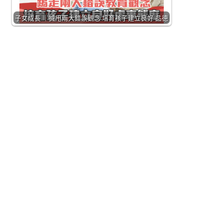
子女成長 ｜搣甩兩大錯誤觀念 培育孩子建立良好 品德