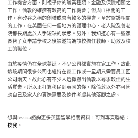
工作機會方面，則視乎你的職業種類。金融及保險相關之
工作，倫敦的確擁有較高的工作機會；但與IT相關的工
作，有矽谷之稱的劍橋或會有較多的機會。至於醫護相關
的工作，在英國任何一個地方的護理中心、老人院及養老
院都長期處於人手短缺的狀態。另外，我知道亦有一些家
長替子女申請學校之後被邀請為該校擔任教師、助教及校
工的職位。
由於疫情仍在全球蔓延，不少公司都實施在家工作，故此
這段期間很多公司也維持在家工作或一星期只需要員工回
公司兩天。故此亦有不少人選擇搬出倫敦以尋求較佳的生
活質素。所以正打算移民到英國的你，除倫敦以外亦可因
應自己及家人的實際需要及條件考慮其他落腳之處。
想與Jessica諮詢更多英國留學相關資料，可到專頁聯絡︰
按我
。