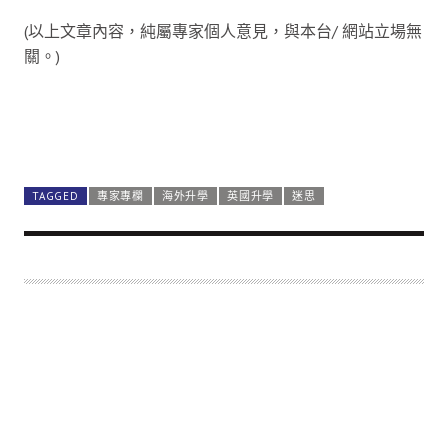
(以上文章內容，純屬專家個人意見，與本台/ 網站立場無
關。)
TAGGED
專家專欄
海外升學
英國升學
迷思