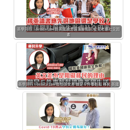
英學同行｜Jessica Law 到英國讀書選落腳點前 宜先考慮社交因
素
英學同行｜Jessica Law 唔怕英文差 做足６件事輕鬆 移民 英國