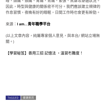
睡、頭痛、頸痛、胃痛、背痛、緊張、焦慮等身體狀況。
因此，時型與健康的關係密不可分。我們應該建立規律的
作息習慣，夜晚有好的睡眠，日間工作時也會更有幹勁。
來源：
I am…青年職學平台
(以上文章內容，純屬專家個人意見，與本台/ 網站立場無
關。)
【學習秘笈】善用三招 記憶法 ，溫習冇難度！
TAGGED
健康資訊