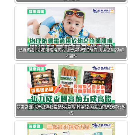
健康資訊｜小朋友皮膚脆弱 適合用物理防曬霜 挑選兒童防曬3
大重點
健康資訊｜近9成香腸高鈉5成高脂 其中3款被驗出禁用獸藥代謝
物