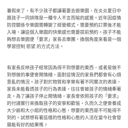
暑假來了，有不少孩子都讓著要去遊樂園，在炎炎夏日中
跟孩子一同排隊是一種令人不言而喻的感覺。近年因疫情
防控關係令樂園需轉變了經營模式，需要預約訂票後才能
入場，讓這個入樂園的快樂感也需要提前預約。孩子不能
夠想去樂園便「要求」家長去樂團，換個角度來看是一個
學習控制 慾望 的方式方法。
有家長反映孩子經常因為得不到想要的東西，或者是做不
到想做的事便會鬧情緒，面對這情況的家長們都會有心煩
意亂的情況。孩子對於物質和享樂有著不同層次的表達，
家長未能看透孩子的行為表達，往往會被孩子的情緒牽著
走。為了讓孩子停止鬧情緒，家長會依照孩子的「要求」
的付諸實行來換取孩子的安寧和歡愉，久而久之便會養成
大少爺和大小姐的性格和心態，想要的東西是不可能得不
到的。試想想有著這樣的性格和心態的人活在當今社會發
展能有好的結果嗎﹖