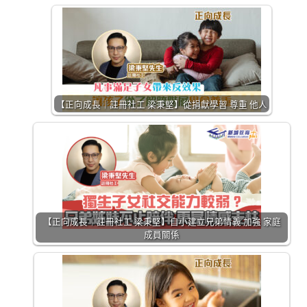
【正向成長｜註冊社工 梁秉堅】從捐獻學習 尊重 他人
【正向成長｜註冊社工 梁秉堅】自小建立兄弟情義 加強 家庭
成員關係