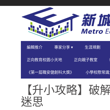
SECONDARY
NAVIGATION
PRIMARY
編輯推介
專家分享 ▾
生涯規劃
NAVIGATION
正向教育校園小天地
正向親子教室
《第一屆職安健創科大獎》
小學校際常識大
【升小攻略】破解
迷思