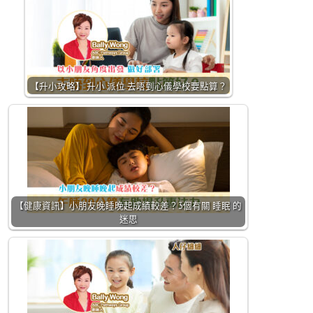
【升小攻略】 升小 派位 去唔到心儀學校要點算？
【健康資訊】小朋友晚睡晚起成績較差？3個有關 睡眠 的
迷思