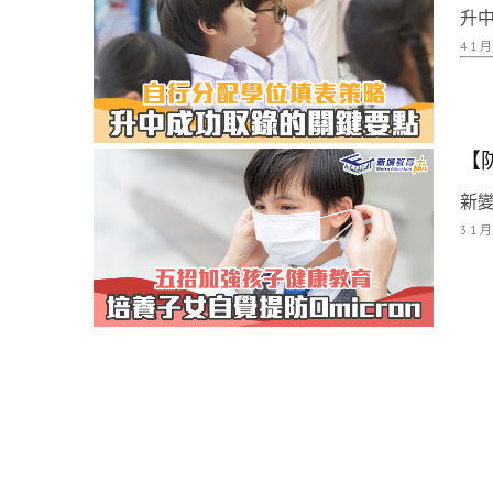
升中
4 1 月
【
新變
3 1 月