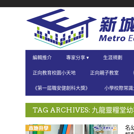
SECONDARY
NAVIGATION
PRIMARY
編輯推介
專家分享 ▾
生涯規劃
NAVIGATION
正向教育校園小天地
正向親子教室
《第一屆職安健創科大獎》
小學校際常識大
TAG ARCHIVES: 九龍靈糧堂
名