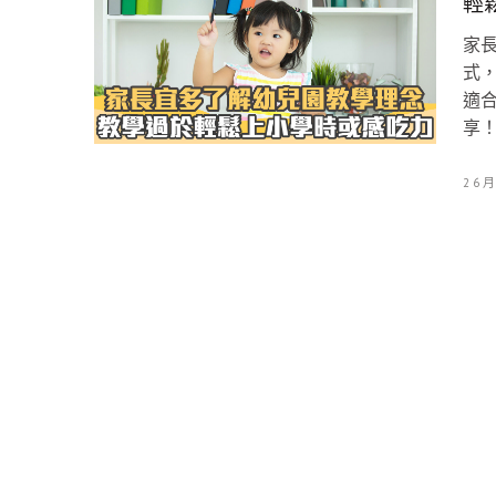
輕
家
式，
適合
享
2 6 月