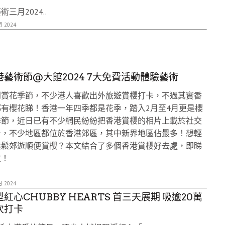
術三月2024..
月 2024
港藝術節@大館2024 7大免費活動體驗藝術
到賞花季節，不少港人喜歡出外旅遊賞櫻打卡，不過其實香
都有櫻花睇！香港一年四季都是花季，踏入2月至4月更是櫻
季節，近日已有不少網民紛紛把香港賞櫻的相片上載於社交
台，不少地區都位於香港郊區，其中新界地區佔最多！想輕
鬆鬆郊遊順便賞櫻？本文結合了多個香港賞櫻好去處，即睇
文！
月 2024
紅心CHUBBY HEARTS 首三天展期 吸逾20萬
次打卡