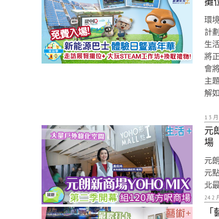
攤
環
計
生
將
會
主
解
1 3 月
元
場
元朗
元點
北
24 2 
「