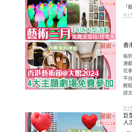
「藝
23 2 
香
每
港
花
平
輕
詳
23 2 
巨型
人