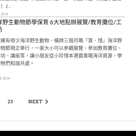
2...
 2024
洋野生動物節學保育 6大地點辦展覽/教育攤位/工
坊
港擁有唔少海洋野生動物，橫跨三個月嘅「賞．惜」海洋野
動物節現正舉行，一家大小可以參觀展覽、參加教育攤位、
作坊、講座等，讓小朋友從小珍惜本港寶貴嘅海洋資源，學
同牠們和諧共處。
月 2024
23
NEXT