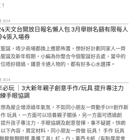
文！
月 2024
024天文台開放日報名懶人包 3月舉辦名額有限每人
拎4張入場券
近聖誕，唔少商場都換上應節佈置，想好好計劃同家人一齊
過聖誕及新年假期，小編為你整合今個聖誕好去處，當中的
卡位唔好錯過，鍾意卡通人物的，都有好多心水選擇。
月 2024
年必玩 ｜3大新年親子創意手作/玩具 提升專注力
訓練手眼協調
想為屋企增添過年氣氛，不如同小朋友一齊動手DIY創作新
手作 玩具，一方面可以培養親子關係，另一方面可透過創
，提升孩子專注力、手眼協調及創意發揮，事不疑遲，快啲
以下內容，買定材料，同小朋友一齊做 玩具！ 手作 玩具
: 舞龍舞獅眼鏡 準備工具1. 紅、白、黃西卡紙（有點厚度會