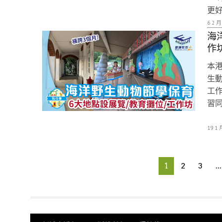
更好）
6 2 月
海
作
本
生
工
習
19 1 
1
2
3
...