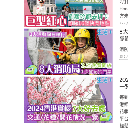
2月
Ho
方
23 2 
8
參
消防
23 2 
2
一
每
港
花
平
輕