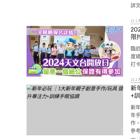
詳
22 2 
2
限
臨
度
打
21 2 
新
+
新年
年
作
參考
一 