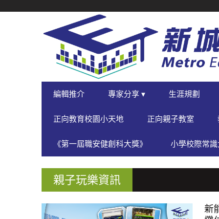
SECONDARY
NAVIGATION
PRIMARY
編輯推介
專家分享 ▾
生涯規劃
NAVIGATION
正向教育校園小天地
正向親子教室
《第一屆職安健創科大獎》
小學校際常識大
親子玩樂資訊
新