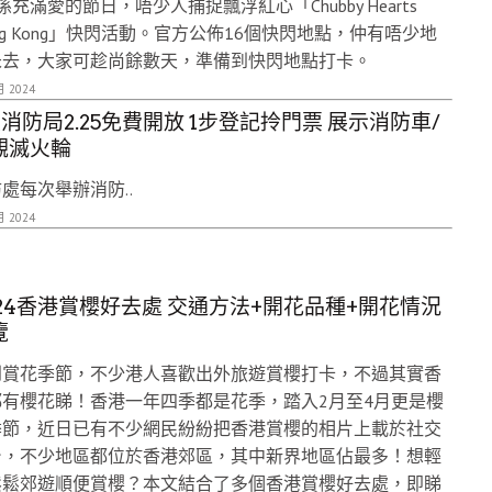
係充滿愛的節日，唔少人捕捉飄浮紅心「Chubby Hearts
ng Kong」快閃活動。官方公佈16個快閃地點，仲有唔少地
未去，大家可趁尚餘數天，準備到快閃地點打卡。
月 2024
大消防局2.25免費開放 1步登記拎門票 展示消防車/
觀滅火輪
處每次舉辦消防..
月 2024
024香港賞櫻好去處 交通方法+開花品種+開花情況
覽
到賞花季節，不少港人喜歡出外旅遊賞櫻打卡，不過其實香
都有櫻花睇！香港一年四季都是花季，踏入2月至4月更是櫻
季節，近日已有不少網民紛紛把香港賞櫻的相片上載於社交
台，不少地區都位於香港郊區，其中新界地區佔最多！想輕
鬆鬆郊遊順便賞櫻？本文結合了多個香港賞櫻好去處，即睇