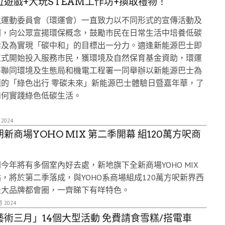
位遊戲+大玩STEAM工作坊+換取禮物！
境運動委員會（環運會）一直致力以不同形式的宣傳活動及
劃，向公眾宣揚環保概念，鼓勵市民在日常生活中培養低碳
活及為實現「碳中和」的目標出一分力。適逢新能源巴士即
正式開始投入服務市民，獲環境及自然保育基金資助，環運
將聯同環境及生態局和機電工程署一同舉辦以新能源巴士為
題的「綠色出行 零碳未來」新能源巴士體驗日暨嘉年華，了
如何實踐綠色低碳生活。
 2024
朗新商場YOHO MIX 第二季開幕 組120萬方呎商
今年將有多個室內好去處，新地旗下全新商場YOHO MIX
，將於第二季落成，與YOHO系商場組成120萬方呎新界西
最大品牌都會圈，一齊睇下有咩特色。
月 2024
藝術三月」14個大型活動 免費請食雪糕/搭電車