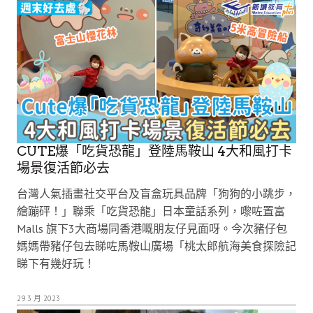
CUTE爆「吃貨恐龍」登陸馬鞍山 4大和風打卡
場景復活節必去
台灣人氣插畫社交平台及盲盒玩具品牌「狗狗的小跳步，
繪蹦砰！」聯乘「吃貨恐龍」日本童話系列，嚟咗置富
Malls 旗下3大商場同香港嘅朋友仔見面呀。今次豬仔包
媽媽帶豬仔包去睇咗馬鞍山廣場「桃太郎航海美食探險記
睇下有幾好玩！
29 3 月 2023