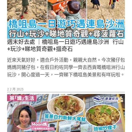
週末好去處 ｜橋咀島一日遊巧遇連島沙洲 行山
+玩沙+睇地質奇觀+搵奇石
近來天氣好好，適合戶外活動，親親大自然。今次豬仔包
媽媽同豬仔包，在假日約咗同學一齊去西貢嘅橋咀洲行山
玩沙，開心度過一天，一齊睇下橋咀島美景和有咩玩啦。
2 2 月 2023