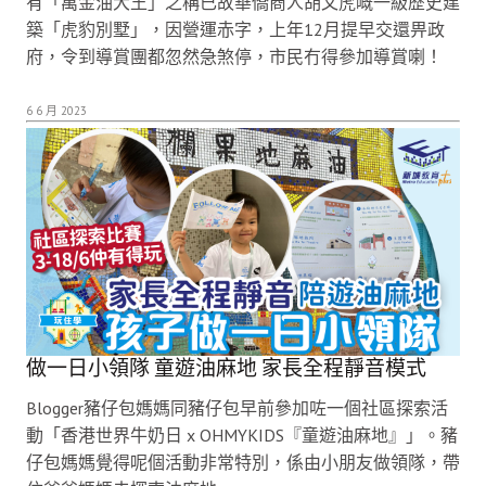
有「萬金油大王」之稱已故華僑商人胡文虎嘅一級歷史建
築「虎豹別墅」，因營運赤字，上年12月提早交還畀政
府，令到導賞團都忽然急煞停，市民冇得參加導賞喇！
6 6 月 2023
做一日小領隊 童遊油麻地 家長全程靜音模式
Blogger豬仔包媽媽同豬仔包早前參加咗一個社區探索活
動「香港世界牛奶日 x OHMYKIDS『童遊油麻地』」。豬
仔包媽媽覺得呢個活動非常特別，係由小朋友做領隊，帶