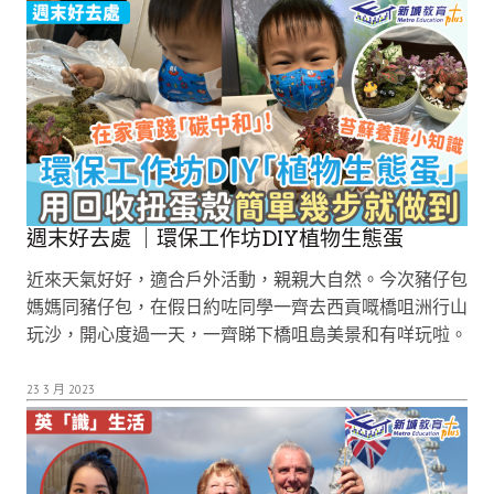
週末好去處 ｜環保工作坊DIY植物生態蛋
近來天氣好好，適合戶外活動，親親大自然。今次豬仔包
媽媽同豬仔包，在假日約咗同學一齊去西貢嘅橋咀洲行山
玩沙，開心度過一天，一齊睇下橋咀島美景和有咩玩啦。
23 3 月 2023