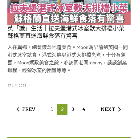
英「識」生活｜拉夫堡港式冰室歎大排檔小菜
蘇格蘭直送海鮮食落有驚喜
人在異鄉，總會懷念地道美食。Moon媽早前到英國一間
港式冰室試食，港式海鮮以港式大排檔烹煮，十分有驚
喜。Moon媽歎美食之餘，亦訪問老闆Johnny，談談創業
過程、經營冰室的困難等等。
27 1 月 2023
PREV
1
2
3
4
NEXT