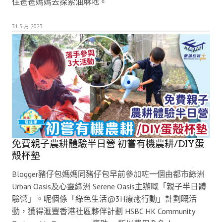
住爸爸媽媽去探索油麻地。
31 5 月 2023
免費親子農耕體驗半日營 初嘗有機農耕/DIY蛋
殻杯墊
Blogger豬仔包媽媽同豬仔包早前參加咗一個由都市綠洲
Urban Oasis及心靈綠洲 Serene Oasis主辦嘅「親子半日體
驗營」。呢個係「綠色生活@3H療癒行動」計劃嘅活
動，獲得滙豐香港社區夥伴計劃 HSBC HK Community