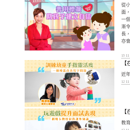
從
面
一
漸
長
亦
13 11
【
近年
12 11
【
教育
12 11