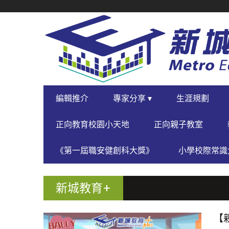
SECONDARY
NAVIGATION
PRIMARY
編輯推介
專家分享 ▾
生涯規劃
NAVIGATION
正向教育校園小天地
正向親子教室
《第一屆職安健創科大獎》
小學校際常識大
新城教育+
【