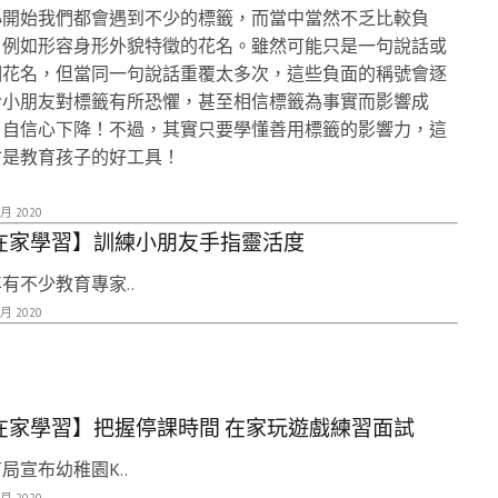
小開始我們都會遇到不少的標籤，而當中當然不乏比較負
，例如形容身形外貌特徵的花名。雖然可能只是一句說話或
個花名，但當同一句說話重覆太多次，這些負面的稱號會逐
令小朋友對標籤有所恐懼，甚至相信標籤為事實而影響成
，自信心下降！不過，其實只要學懂善用標籤的影響力，這
會是教育孩子的好工具！
 月 2020
在家學習】訓練小朋友手指靈活度
有不少教育專家..
 月 2020
在家學習】把握停課時間 在家玩遊戲練習面試
局宣布幼稚園K..
 月 2020