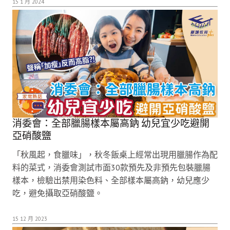
15 1 月 2024
消委會：全部臘腸樣本屬高鈉 幼兒宜少吃避開
亞硝酸鹽
「秋風起，食臘味」，秋冬飯桌上經常出現用臘腸作為配
料的菜式，消委會測試市面30款預先及非預先包裝臘腸
樣本，檢驗出禁用染色料、全部樣本屬高鈉，幼兒應少
吃，避免攝取亞硝酸鹽。
15 12 月 2023