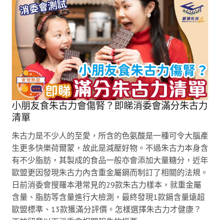
小朋友食朱古力會傷腎？即睇消委會滿分朱古力
清單
朱古力是不少人的至愛，所含的色氨酸是一種可令大腦產
生更多快樂荷爾蒙，故此是減壓好物。不過朱古力本身含
有不少脂肪，其製成的食品一般亦會添加大量糖分，近年
歐盟更因發現朱古力內含重金屬鎘而制訂了相關的法規。
日前消委會搜羅本港常見的29款朱古力樣本，就重金屬
含量、脂肪等含量進行大檢測，最終發現1款鎘含量遠超
歐盟標準、13款獲滿分評價。怎樣選擇朱古力才健康？