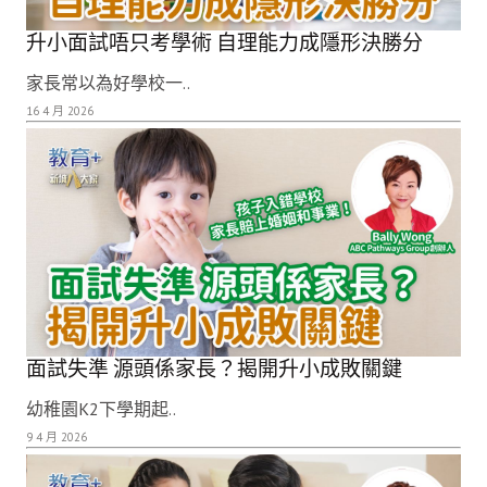
升小面試唔只考學術 自理能力成隱形決勝分
家長常以為好學校一..
16 4 月 2026
面試失準 源頭係家長？揭開升小成敗關鍵
幼稚園K2下學期起..
9 4 月 2026