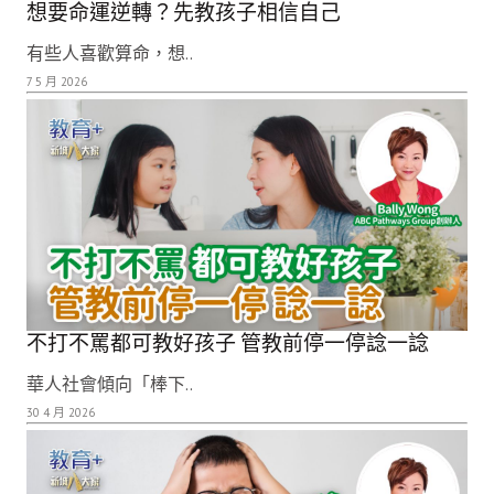
想要命運逆轉？先教孩子相信自己
有些人喜歡算命，想..
7 5 月 2026
不打不罵都可教好孩子 管教前停一停諗一諗
華人社會傾向「棒下..
30 4 月 2026