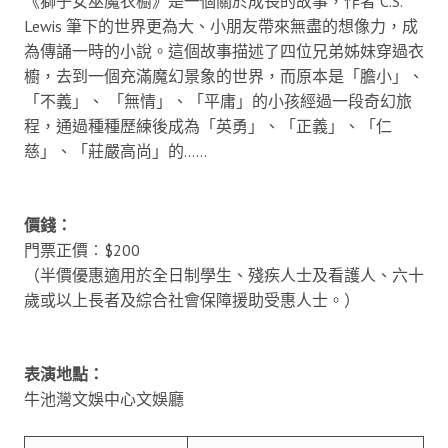
《獅子女巫魔衣櫥》是一個關於成長的故事，作者 C.S.
Lewis 筆下的世界更為大、小朋友帶來無盡的想像力，成
為傳誦一時的小說。這個故事描述了四位兄弟姊妹穿過衣
櫥，去到一個充滿魔幻景象的世界，而原本是「膽小」、
「不義」、 「無情」、「平庸」的小孩經過一段奇幻旅
程，通過種種歷練後成為「英勇」、「正義」、「仁
慈」、「莊嚴高尚」的……
價錢：
門票正價︰$200
（半價優惠適用於全日制學生、殘疾人士及看護人、六十
歲或以上長者及綜合社會保障援助受惠人士。）
表演地點：
牛池灣文娛中心文娛廳