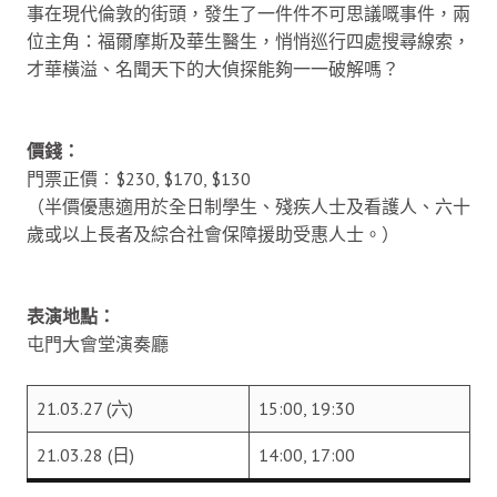
事在現代倫敦的街頭，發生了一件件不可思議嘅事件，兩
位主角：福爾摩斯及華生醫生，悄悄巡行四處搜尋線索，
才華橫溢、名聞天下的大偵探能夠一一破解嗎？
價錢：
門票正價︰$230, $170, $130
（半價優惠適用於全日制學生、殘疾人士及看護人、六十
歲或以上長者及綜合社會保障援助受惠人士。）
表演地點：
屯門大會堂演奏廳
21.03.27 (六)
15:00, 19:30
21.03.28 (日)
14:00, 17:00