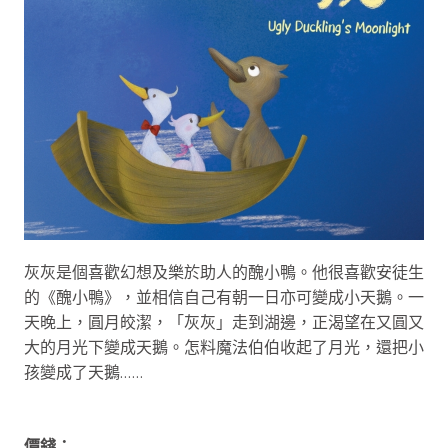
灰灰是個喜歡幻想及樂於助人的醜小鴨。他很喜歡安徒生
的《醜小鴨》，並相信自己有朝一日亦可變成小天鵝。一
天晚上，圓月皎潔，「灰灰」走到湖邊，正渴望在又圓又
大的月光下變成天鵝。怎料魔法伯伯收起了月光，還把小
孩變成了天鵝……
價錢：