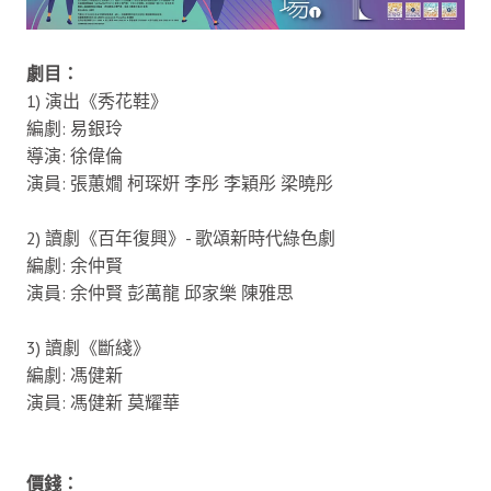
劇目：
1) 演出《秀花鞋》
編劇: 易銀玲
導演: 徐偉倫
演員: 張蕙嫺 柯琛姸 李彤 李穎彤 梁曉彤
2) 讀劇《百年復興》- 歌頌新時代綠色劇
編劇: 余仲賢
演員: 余仲賢 彭萬龍 邱家樂 陳雅思
3) 讀劇《斷綫》
編劇: 馮健新
演員: 馮健新 莫耀華
價錢：