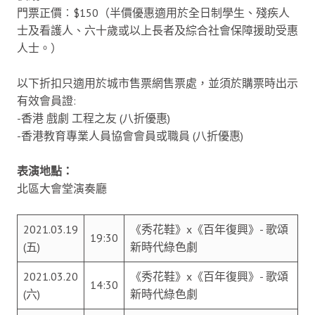
門票正價︰$150（半價優惠適用於全日制學生、殘疾人
士及看護人、六十歲或以上長者及綜合社會保障援助受惠
人士。）
以下折扣只適用於城市售票網售票處，並須於購票時出示
有效會員證:
-香港 戲劇 工程之友 (八折優惠)
-香港教育專業人員協會會員或職員 (八折優惠)
表演地點：
北區大會堂演奏廳
2021.03.19
《秀花鞋》x《百年復興》- 歌頌
19:30
(五)
新時代綠色劇
2021.03.20
《秀花鞋》x《百年復興》- 歌頌
14:30
(六)
新時代綠色劇