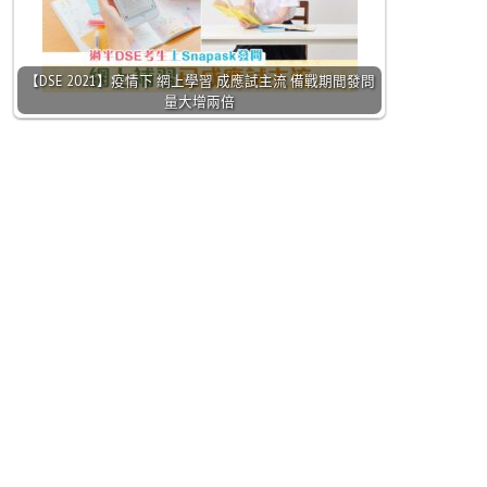
【DSE 2021】疫情下 網上學習 成應試主流 備戰期間發問
量大增兩倍