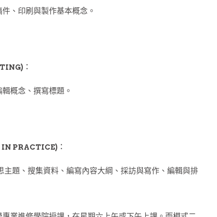
稿件、印刷與製作基本概念。
ITING)︰
編輯概念、撰寫標題。
IN PRACTICE)︰
思主題、搜集資料、編寫內容大綱、採訪與寫作、編輯與排
學專業進修學院授課，在星期六上午或下午上課。而模式二