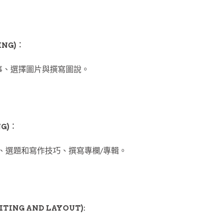
ING)︰
事、選擇圖片與撰寫圖說。
NG)︰
、選題和寫作技巧、撰寫專欄/專輯。
TING AND LAYOUT):