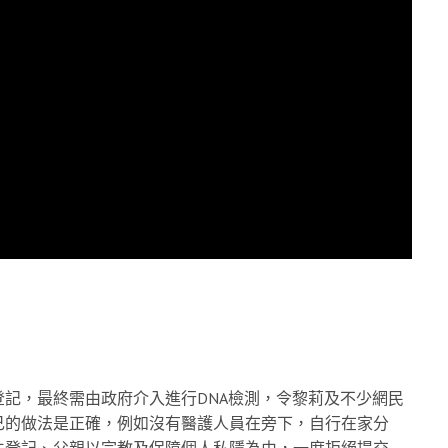
記，最終需由政府介入進行DNA檢測，令黎莉及不少網民
己的做法是正確，例如沒有醫護人員在旁下，自行在家分
生登記、父親以宗教及保障個人私隱為由，一度拒絕提交