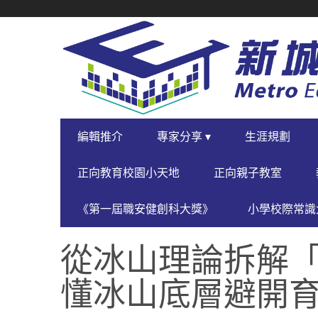
SECONDARY
NAVIGATION
PRIMARY
編輯推介
專家分享 ▾
生涯規劃
NAVIGATION
正向教育校園小天地
正向親子教室
《第一屆職安健創科大獎》
小學校際常識大
從冰山理論拆解「
懂冰山底層避開