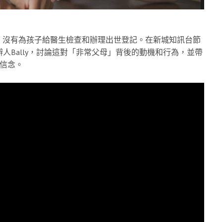
，沒有為孩子給醫生檢查和辦理出世登記。在新城知訊台節
s創辦人Bally，討論這對「非常父母」背後的動機和行為，並帶
信念。