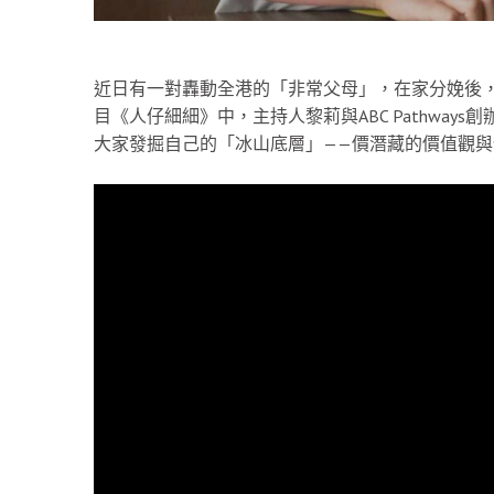
近日有一對轟動全港的「非常父母」，在家分娩後
目《人仔細細》中，主持人黎莉與ABC Pathway
大家發掘自己的「冰山底層」——價潛藏的價值觀與