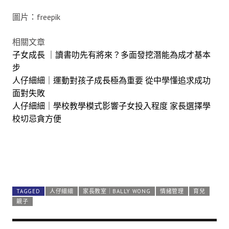
圖片：freepik
相關文章
子女成長 ｜讀書叻先有將來？多面發挖潛能為成才基本
步
人仔細細｜運動對孩子成長極為重要 從中學懂追求成功
面對失敗
人仔細細｜學校教學模式影響子女投入程度 家長選擇學
校切忌貪方便
TAGGED
人仔細細
家長教室｜BALLY WONG
情緒管理
育兒
親子