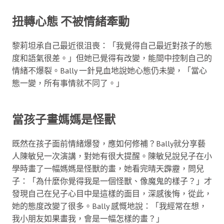
扭轉心態 不被情緒牽動
黎莉坦承自己最近很沮喪：「我覺得自己最近對孩子的態
度和語氣很差。」但她已覺得有改變，能間中控制自己的
情緒不爆裂。Bally 一針見血地說她心態仍未變，「當心
態一變，所有事情就不同了。」
當孩子畫媽媽是怪獸
既然在孩子面前情緒爆發，應如何修補？Bally就分享藝
人陳敏兒一次演講，對她有很大提醒。陳敏兒說兒子在小
學時畫了一幅媽媽是怪獸的畫，她看完晴天霹靂，問兒
子：「為什麼你覺得我是一個怪獸、像魔鬼的樣子？」才
發現自己在兒子心目中是這樣的面目，深感後悔，從此，
她的態度改變了很多。Bally 感慨地說：「我經常在想，
我小朋友如果畫我，會是一幅怎樣的畫？」