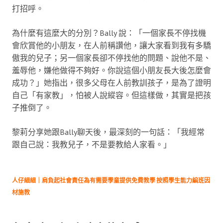
打招呼。
為什麼有這麼大的分別？Bally 說：「一個家長不停找機
會欣賞他的小朋友，在人前稱讚他，讓大家看到我有多驕
傲我的兒子；另一個家長卻不停找他的問題、說他不是、
羞辱他，嫌他做得不夠好。你說這個小朋友長大後怎麼會
成功？」她指出，很多父母在人前教訓孩子，是為了證明
自己「有家教」，怕被人說縱容。但這樣做，其實是把孩
子推倒了。
黎莉分享她跟Bally聊天後，最深刻的一句話：「我經常
跟自己說：我教兒子，不是要教給人家看。」
人仔細細｜肩負起社會責任為有需要學童提供免費教學 按照學生能力編班因
材施教