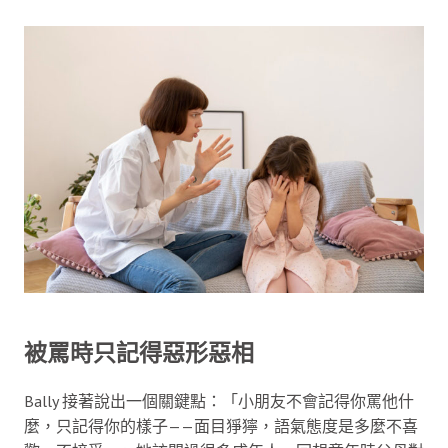
被罵時只記得惡形惡相
Bally 接著說出一個關鍵點：「小朋友不會記得你罵他什
麼，只記得你的樣子——面目猙獰，語氣態度是多麼不喜