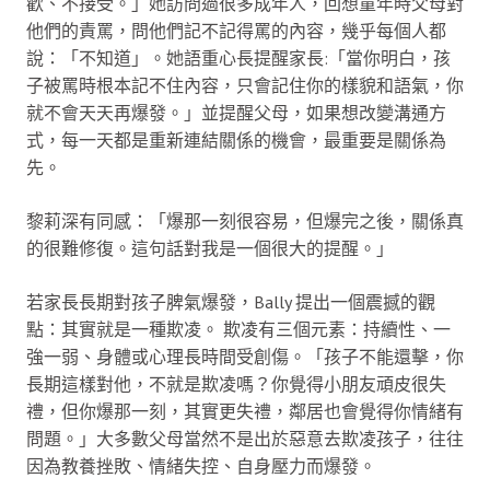
歡、不接受。」她訪問過很多成年人，回想童年時父母對
他們的責罵，問他們記不記得罵的內容，幾乎每個人都
說：「不知道」。她語重心長提醒家長:「當你明白，孩
子被罵時根本記不住內容，只會記住你的樣貌和語氣，你
就不會天天再爆發。」並提醒父母，如果想改變溝通方
式，每一天都是重新連結關係的機會，最重要是關係為
先。
黎莉深有同感：「爆那一刻很容易，但爆完之後，關係真
的很難修復。這句話對我是一個很大的提醒。」
若家長長期對孩子脾氣爆發，Bally 提出一個震撼的觀
點：其實就是一種欺凌。 欺凌有三個元素：持續性、一
強一弱、身體或心理長時間受創傷。「孩子不能還擊，你
長期這樣對他，不就是欺凌嗎？你覺得小朋友頑皮很失
禮，但你爆那一刻，其實更失禮，鄰居也會覺得你情緒有
問題。」大多數父母當然不是出於惡意去欺凌孩子，往往
因為教養挫敗、情緒失控、自身壓力而爆發。