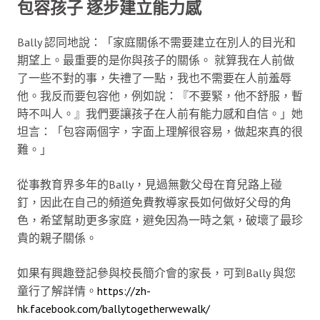
包容孩子 逐步建立能力感
Bally 認同地說：「家庭關係不需要建立在別人的目光和
期望上。最重要的是你與孩子的關係。 就算我在人前做
了一些不對的事，失禮了一點，我也不需要在人前羞辱
他。我反而要包容他，例如說：『不要緊，他不舒服，暫
時不叫人。』我們要讓孩子在人前有能力感和自信。」她
坦言：「包容兩個字，字面上理解很容易，做起來真的很
難。」
從事教育界多年的Bally，見過無數父母在育兒路上碰
釘，因此在自己的頻道免費教導家長如何做好父母的角
色，希望幫助更多家庭，避免因為一時之氣，破壞了最珍
貴的親子關係。
如果有興趣登記參與校長簡介會的家長，可到Bally 與您
童行了解詳情。
https://zh-
hk.facebook.com/ballytogetherwewalk/