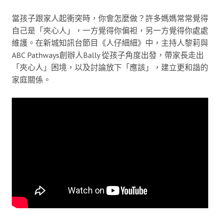
當孩子跟家人起衝突時，你會怎麼做？許多媽媽常常覺得
自己是「夾心人」，一方覺得你偏袒，另一方覺得你處處
維護。在新城知訊台節目《人仔細細》中，主持人黎莉與
ABC Pathways創辦人Bally 從孩子角度出發，帶家長走出
「夾心人」困境，以及討論放下「應該」，建立更和諧的
家庭關係。