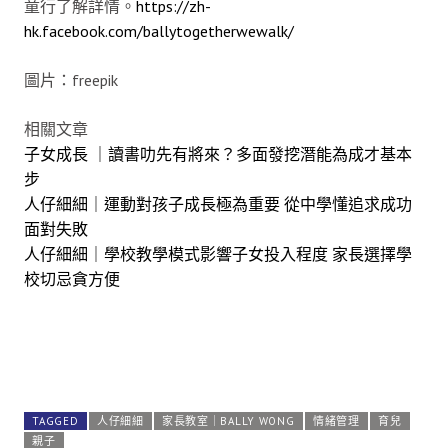
童行了解詳情。
https://zh-
hk.facebook.com/ballytogetherwewalk/
圖片：freepik
相關文章
子女成長 ｜讀書叻先有將來？多面發挖潛能為成才基本
步
人仔細細｜運動對孩子成長極為重要 從中學懂追求成功
面對失敗
人仔細細｜學校教學模式影響子女投入程度 家長選擇學
校切忌貪方便
TAGGED
人仔細細
家長教室｜BALLY WONG
情緒管理
育兒
親子