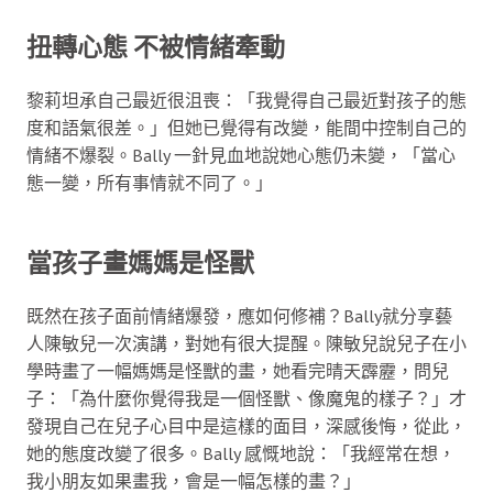
扭轉心態 不被情緒牽動
黎莉坦承自己最近很沮喪：「我覺得自己最近對孩子的態
度和語氣很差。」但她已覺得有改變，能間中控制自己的
情緒不爆裂。Bally 一針見血地說她心態仍未變，「當心
態一變，所有事情就不同了。」
當孩子畫媽媽是怪獸
既然在孩子面前情緒爆發，應如何修補？Bally就分享藝
人陳敏兒一次演講，對她有很大提醒。陳敏兒說兒子在小
學時畫了一幅媽媽是怪獸的畫，她看完晴天霹靂，問兒
子：「為什麼你覺得我是一個怪獸、像魔鬼的樣子？」才
發現自己在兒子心目中是這樣的面目，深感後悔，從此，
她的態度改變了很多。Bally 感慨地說：「我經常在想，
我小朋友如果畫我，會是一幅怎樣的畫？」