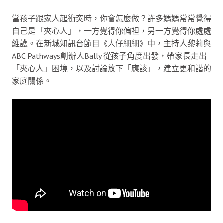
當孩子跟家人起衝突時，你會怎麼做？許多媽媽常常覺得
自己是「夾心人」，一方覺得你偏袒，另一方覺得你處處
維護。在新城知訊台節目《人仔細細》中，主持人黎莉與
ABC Pathways創辦人Bally 從孩子角度出發，帶家長走出
「夾心人」困境，以及討論放下「應該」，建立更和諧的
家庭關係。