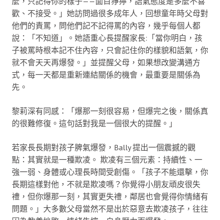
麼，只記得你的樣子——面目猙獰，語氣態度是多麼不喜
歡、不接受。」她訪問過很多成年人，回想童年時父母對
他們的責罵，問他們記不記得罵的內容，幾乎每個人都
說：「不知道」。她語重心長提醒家長:「當你明白，孩
子被罵時根本記不住內容，只會記住你的樣貌和語氣，你
就不會天天再爆發。」並提醒父母，如果想改變溝通方
式，每一天都是重新連結關係的機會，最重要是關係為
先。
黎莉深有同感：「爆那一刻很容易，但爆完之後，關係真
的很難修復。這句話對我是一個很大的提醒。」
若家長長期對孩子脾氣爆發，Bally 提出一個震撼的觀
點：其實就是一種欺凌。 欺凌有三個元素：持續性、一
強一弱、身體或心理長時間受創傷。「孩子不能還擊，你
長期這樣對他，不就是欺凌嗎？你覺得小朋友頑皮很失
禮，但你爆那一刻，其實更失禮，鄰居也會覺得你情緒有
問題。」大多數父母當然不是出於惡意去欺凌孩子，往往