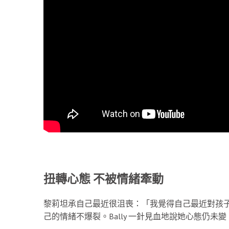
扭轉心態 不被情緒牽動
黎莉坦承自己最近很沮喪：「我覺得自己最近對孩
己的情緒不爆裂。Bally 一針見血地說她心態仍