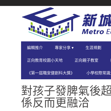
SECONDARY
NAVIGATION
PRIMARY
編輯推介
專家分享 ▾
生涯規劃
NAVIGATION
正向教育校園小天地
正向親子教室
《第一屆職安健創科大獎》
小學校際常識大
對孩子發脾氣後超
係反而更融洽