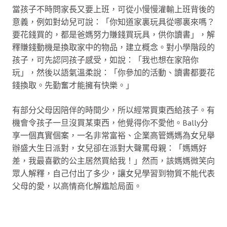
當孩子不時問家長又要上班，可從小慢慢灌輸上班背後的
意義，例如對幼兒可說：「你知道家裏玩具從哪裏來嗎？
要花錢買的，都是爸媽努力賺錢買玩具，供你讀書」，解
釋賺錢動機是換取家中的物品，建立概念。對小學階段的
孩子，可先認同孩子感受，如說：「我也想在家陪你
玩」，然後以語氣溫柔說：「你參加的活動、讀書都要花
錢換取。先勤奮才能擁有快樂。」
有部分父母因陪伴的時間少，所以經常買東西給孩子。有
機會令孩子一旦沒買某東西，他覺得你不愛他。Bally分
享一個真實個案，一名非常富裕、企業高管媽媽為女兒舉
辦盛大生日派對，女兒卻在派對大聲罵母親：「媽媽好
差，我最喜歡的公主居然買給我！」然而，該媽媽微笑向
眾人解釋，自己付出了多少，讓女兒學習到物質不能代表
父母的愛，以高情商化解尷尬局面。