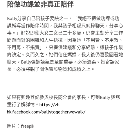
陪做功課並非真正陪伴
Bally分享自己陪孩子要訣之一，「我絕不把做功課或功
課輔導當作陪伴時間，我與孩子相處只純粹聊天，分享心
事。」好說即使大女二女已二十多歲，仍會主動分享工作
問題面對的困難和人生抉擇，因為她「不用管、不用教、
不用罵、不指責」，只提供建議和分享經驗，讓孩子作最
終決定。久而久之，她們信任媽媽，長大後仍喜歡圍著她
聊天。Bally強調語氣是至關重要，必須溫柔。她寄語家
長，必須將親子關係置於物質和成績之上。
如果有興趣登記參與校長簡介會的家長，可到Bally 與您
童行了解詳情。
https://zh-
hk.facebook.com/ballytogetherwewalk/
圖片：freepik