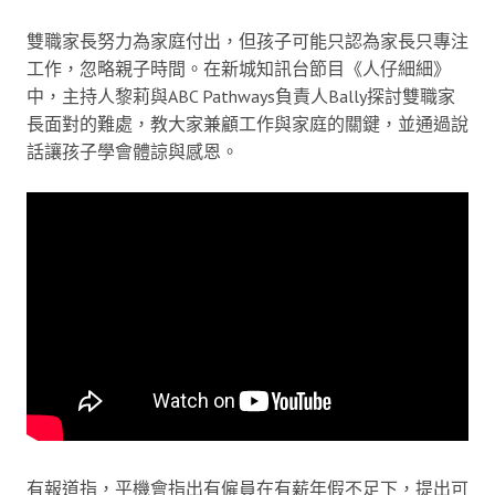
雙職家長努力為家庭付出，但孩子可能只認為家長只專注
工作，忽略親子時間。在新城知訊台節目《人仔細細》
中，主持人黎莉與ABC Pathways負責人Bally探討雙職家
長面對的難處，教大家兼顧工作與家庭的關鍵，並通過說
話讓孩子學會體諒與感恩。
有報道指，平機會指出有僱員在有薪年假不足下，提出可