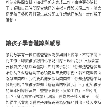
可決定時間安排，如提早起床完成工作，夜晚專心陪孩
子；調動自己時間配合他們的空檔。假設必須工作，她會
邀請孩子參與資料蒐集或分配工作請他們協助，當作親子
活動。
讓孩子學會體諒與感恩
黎莉分享有一位在職爸爸因為參與網上會議，不得不關上
門工作，即使孩子敲門也不能回應。Bally 說，照顧者需
要教會孩子感恩與體諒，如對孩子說：「你知道爸爸多想
陪你嗎？但爸爸現在必須處理重要的事務，若不處理會面
臨嚴重問題，我們要給他安靜時間開會。你知道爸爸平時
多疼你嗎？讓孩子認知『爸爸真的很愛我』。」避免孩子
的童年回憶停留在「爸爸不理我，只顧工作」。她引用
NLP（身心語言程式學）理論，要為孩子植入種子——例
如從生活質素引導孩子理解爸爸為家庭的付出，植入支持