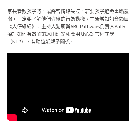
家長管教孩子時，或許曾情緒失控，若要孩子避免重蹈覆
轍，一定要了解他們背後的行為動機。在新城知訊台節目
《人仔細細》，主持人黎莉與ABC Pathways負責人Bally
探討如何有效解讀冰山理論和應用身心語言程式學
（NLP），有助拉近親子關係。