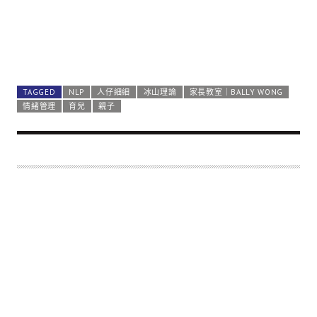
TAGGED
NLP
人仔細細
冰山理論
家長教室｜BALLY WONG
情緒管理
育兒
親子