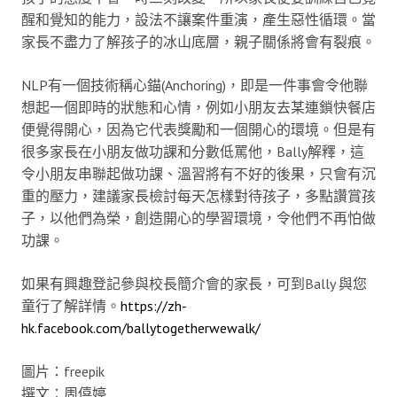
醒和覺知的能力，設法不讓案件重演，產生惡性循環。當
家長不盡力了解孩子的冰山底層，親子關係將會有裂痕。
NLP有一個技術稱心錨(Anchoring)，即是一件事會令他聯
想起一個即時的狀態和心情，例如小朋友去某連鎖快餐店
便覺得開心，因為它代表獎勵和一個開心的環境。但是有
很多家長在小朋友做功課和分數低罵他，Bally解釋，這
令小朋友串聯起做功課、溫習將有不好的後果，只會有沉
重的壓力，建議家長檢討每天怎樣對待孩子，多點讚賞孩
子，以他們為榮，創造開心的學習環境，令他們不再怕做
功課。
如果有興趣登記參與校長簡介會的家長，可到Bally 與您
童行了解詳情。
https://zh-
hk.facebook.com/ballytogetherwewalk/
圖片：freepik
撰文：周僖婷