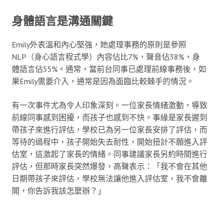
身體語言是溝通關鍵
Emily外表溫和內心堅強，她處理事務的原則是參照
NLP（身心語言程式學）內容佔比7%，聲音佔38%，身
體語言佔55%。通常，當前台同事已處理前線事務後，如
果Emily需要介入，通常是因為面臨比較棘手的情況。
有一次事件尤為令人印象深刻。一位家長情緒激動，導致
前線同事感到困擾，而孩子也感到不快。事緣是家長遲到
帶孩子來進行評估，學校已為另一位家長安排了評估，而
等待的過程中，孩子開始失去耐性，開始扭計不願進入評
估室，這激起了家長的情緒。同事建議家長另約時間進行
評估，但那時家長突然爆發，高聲表示：「我不會在其他
日期帶孩子來評估，學校無法讓他進入評估室，我不會離
開，你告訴我該怎麼辦？」