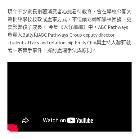
現今不少家長抱著消費者心態看待教育，會在學校公開大
聲批評學校校政或處事方式，不但讓老師和學校困擾，更
會影響孩子成長。 今集《人仔細細》中，ABC Pathways
負責人Bally和ABC Pathways Group deputy director-
student affairs and relationship Emily Choi與主持人黎莉就
著一宗棘手事件，探討處理手法與原則。