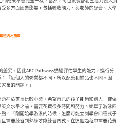
學生的成果不會完全一樣，當然，每位家長都希望看到投入資
習受多方面因素影響，包括吸收能力、與老師的配合、入學
力編班因材施教
異，因此ABC Pathways通過評估學生的能力，進行分
道：「每個人的體質都不同，所以配藥和補品也不同。因
答家長的問題。」
問題在於家長比較心態，希望自己的孩子能夠和別人一樣優
個英文水平之前，需要花費很多時間和努力。她舉了游泳四
一點。「剛開始學游泳的時候，怎麼可能立刻學會四種式子
而且需要練習到熟練才能練習四式。在這個過程中需要花費