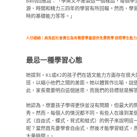
Bally回應說：「學英文不是製造一個樣品，每個
源、時間和精力三四年的學習有所回報。然而，學
時的基礎能力等等。」
人仔細細｜肩負起社會責任為有需要學童提供免費教學 按照學生能
最忌一種學習心態
她提到，K1或K2的孩子們在語文能力方面存在很大的差
班，以縮小他們之間的差距。她以體質作比喻，說
此，家長需要明白這個迷思，而我們的目標就是解
她認為，想要孩子學得更快並沒有問題，但最大的
秀。然而，每個人的情況都不同，有些人在達到某
式（自由式、蝶式、背式和蛙式）的例子來說明這
呢？當然首先要學會自由式，然後才能學習蛙式，
大量時間。」