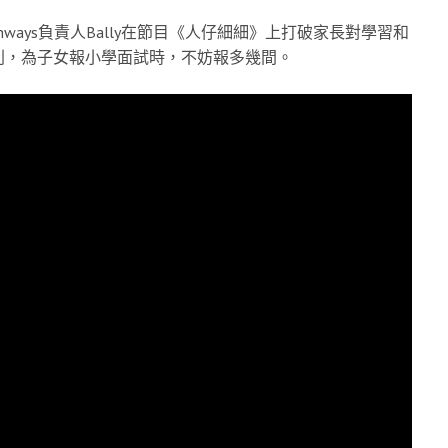
hways負責人Bally在節目《人仔細細》上打破家長對學習和
則，為子女報小學面試時，不妨報多幾間。