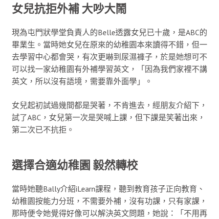
女兒抗拒外補 大吵大鬧
現為屯門狀學堂負責人的Belle透露女兒已十歲，是ABC的
畢業生。當時她女兒在原來的幼稚園本來讀得不錯，但一
去學習中心都會哭，有次更嚇到尿濕褲子，於是她想可不
可以找一家幼稚園有外補學習英文，「因為我們家裡不講
英文，所以沒有語境，需要靠外面學」。
女兒起初試過幾間都是哭著，不肯進去，經朋友介紹下，
試了ABC，女兒第一次是哭喊上課，但下課是笑著出來，
第二次已不抗拒。
選擇合適幼稚園 毅然轉校
當時她聽Bally介紹iLearn課程，聽到教育孩子正向教育、
幼稚園按能力分班，不需要外補，沒有功課，只有家課，
那時便令她覺得好像可以解決英文問題，她說：「不用再