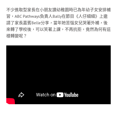
不少進取型家長在小朋友讀幼稚園時已為年幼子女安排補
習，ABC Pathways負責人Bally在節目《人仔細細》上邀
請了家長嘉賓Belle分享，當年她苦惱女兒哭著外補，後
來轉了學校後，可以笑著上課，不再抗拒，竟然為何有這
樣轉變呢？