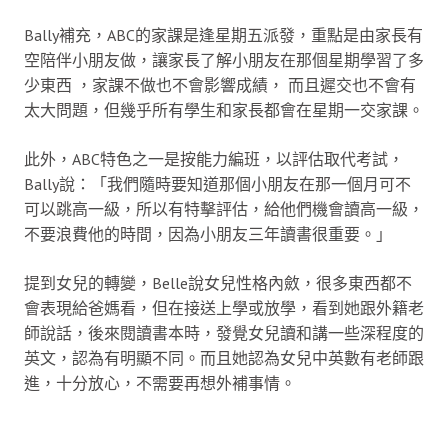
Bally補充，ABC的家課是逢星期五派發，重點是由家長有
空陪伴小朋友做，讓家長了解小朋友在那個星期學習了多
少東西 ，家課不做也不會影響成績， 而且遲交也不會有
太大問題，但幾乎所有學生和家長都會在星期一交家課。
此外，ABC特色之一是按能力編班，以評估取代考試，
Bally說：「我們隨時要知道那個小朋友在那一個月可不
可以跳高一級，所以有特擊評估，給他們機會讀高一級，
不要浪費他的時間，因為小朋友三年讀書很重要。」
提到女兒的轉變，Belle說女兒性格內斂，很多東西都不
會表現給爸媽看，但在接送上學或放學，看到她跟外籍老
師說話，後來閱讀書本時，發覺女兒讀和講一些深程度的
英文，認為有明顯不同。而且她認為女兒中英數有老師跟
進，十分放心，不需要再想外補事情。