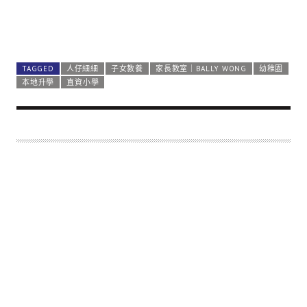
TAGGED
人仔細細
子女教養
家長教室｜BALLY WONG
幼稚園
本地升學
直資小學