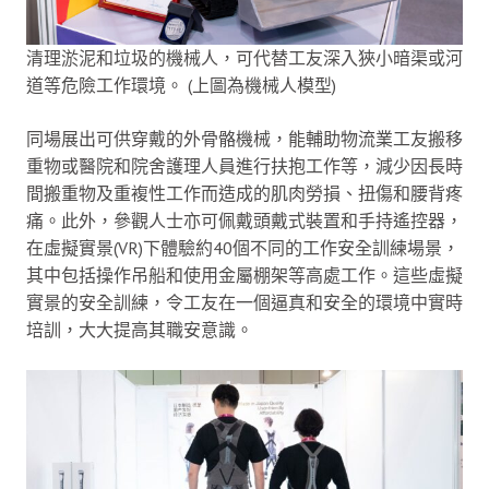
清理淤泥和垃圾的機械人，可代替工友深入狹小暗渠或河
道等危險工作環境。 (上圖為機械人模型)
同場展出可供穿戴的外骨骼機械，能輔助物流業工友搬移
重物或醫院和院舍護理人員進行扶抱工作等，減少因長時
間搬重物及重複性工作而造成的肌肉勞損、扭傷和腰背疼
痛。此外，參觀人士亦可佩戴頭戴式裝置和手持遙控器，
在虛擬實景(VR)下體驗約40個不同的工作安全訓練場景，
其中包括操作吊船和使用金屬棚架等高處工作。這些虛擬
實景的安全訓練，令工友在一個逼真和安全的環境中實時
培訓，大大提高其職安意識。