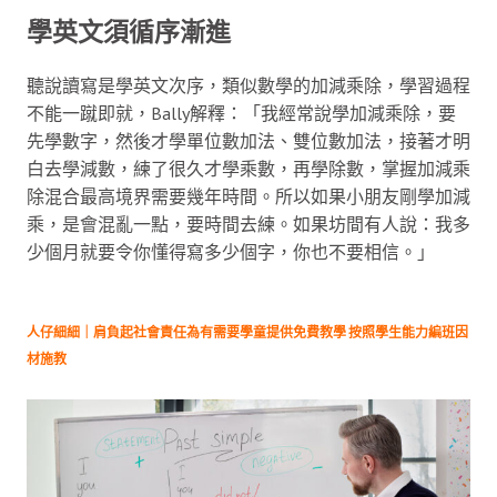
學英文須循序漸進
聽說讀寫是學英文次序，類似數學的加減乘除，學習過程
不能一蹴即就，Bally解釋：「我經常說學加減乘除，要
先學數字，然後才學單位數加法、雙位數加法，接著才明
白去學減數，練了很久才學乘數，再學除數，掌握加減乘
除混合最高境界需要幾年時間。所以如果小朋友剛學加減
乘，是會混亂一點，要時間去練。如果坊間有人說：我多
少個月就要令你懂得寫多少個字，你也不要相信。」
人仔細細｜肩負起社會責任為有需要學童提供免費教學 按照學生能力編班因
材施教