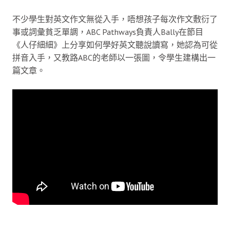
不少學生對英文作文無從入手，唔想孩子每次作文敷衍了
事或詞彙貧乏單調，ABC Pathways負責人Bally在節目
《人仔細細》上分享如何學好英文聽說讀寫，她認為可從
拼音入手，又教路ABC的老師以一張圖，令學生建構出一
篇文章。