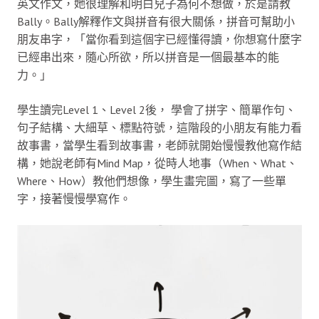
英文作文，她很理解和明白兒子為何不想做，於是請教
Bally。Bally解釋作文與拼音有很大關係，拼音可幫助小
朋友串字，「當你看到這個字已經懂得讀，你想寫什麼字
已經串出來，隨心所欲，所以拼音是一個最基本的能
力。」
學生讀完Level 1、Level 2後， 學會了拼字、簡單作句、
句子結構、大細草、標點符號，這階段的小朋友有能力看
故事書，當學生看到故事書，老師就開始慢慢教他寫作結
構，她說老師有Mind Map，從時人地事（When、What、
Where、How）教他們想像，學生畫完圖，寫了一些單
字，接著慢慢學寫作。