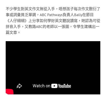
不少學生對英文作文無從入手，唔想孩子每次作文敷衍了
事或詞彙貧乏單調，ABC Pathways負責人Bally在節目
《人仔細細》上分享如何學好英文聽說讀寫，她認為可從
拼音入手，又教路ABC的老師以一張圖，令學生建構出一
篇文章。