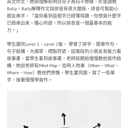
英文作文，她很理解和明白兒子為何不想做，於是請教
Bally。Bally解釋作文與拼音有很大關係，拼音可幫助小
朋友串字，「當你看到這個字已經懂得讀，你想寫什麼字
已經串出來，隨心所欲，所以拼音是一個最基本的能
力。」
學生讀完Level 1、Level 2後， 學會了拼字、簡單作句、
句子結構、大細草、標點符號，這階段的小朋友有能力看
故事書，當學生看到故事書，老師就開始慢慢教他寫作結
構，她說老師有Mind Map，從時人地事（When、What、
Where、How）教他們想像，學生畫完圖，寫了一些單
字，接著慢慢學寫作。