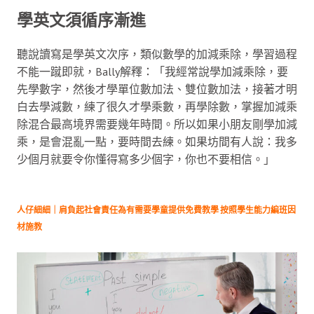
學英文須循序漸進
聽說讀寫是學英文次序，類似數學的加減乘除，學習過程
不能一蹴即就，Bally解釋：「我經常說學加減乘除，要
先學數字，然後才學單位數加法、雙位數加法，接著才明
白去學減數，練了很久才學乘數，再學除數，掌握加減乘
除混合最高境界需要幾年時間。所以如果小朋友剛學加減
乘，是會混亂一點，要時間去練。如果坊間有人說：我多
少個月就要令你懂得寫多少個字，你也不要相信。」
人仔細細｜肩負起社會責任為有需要學童提供免費教學 按照學生能力編班因
材施教