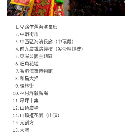
卑路乍灣海濱長廊
中環街市
中西區海濱長廊（中環段）
前九廣鐵路鐘樓（尖沙咀鐘樓）
東岸公園主題區
旺角花墟
香港海事博物館
和昌大押
桂林街
林村許願廣場
昂坪市集
山頂廣場
山頂道花園（山頂）
元創方
大澳