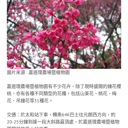
圖片來源 : 嘉道理農場暨植物園
嘉道理農場暨植物園有不少花卉，除了現時盛開的鐘花櫻
桃，亦有各種不同類型的花種，包括山茶花、桃花、梅
花、吊鐘花等31種花。
交通：於太和站下車，轉乘64K巴士往元朗西方向，約
20-25分鐘到達一段大斜路最頂處，於嘉道理農場暨植物