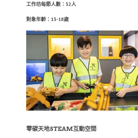
工作坊每節人數：
32
人
對象年齡：
13-18
歲
零碳天地
STEAM
互動空間