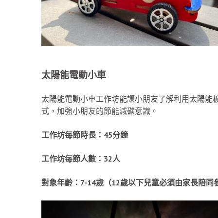
太陽能電動小車
太陽能電動小車工作坊能讓小朋友了解利用太陽能
式，加強小朋友的節能減碳意識。
工作坊每節時長：
45
分鐘
工作坊每節人數：
32
人
對象年齡：
7-14
歲（
12
歲以下兒
童必
須由
家長陪同