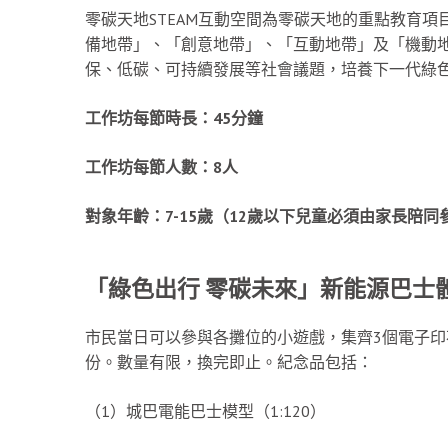
零碳天地STEAM互動空間為零碳天地的重點教育
備地帶」、「創意地帶」、「互動地帶」及「機動
保、低碳、可持續發展等社會議題，培養下一代綠
工作坊每節時長：
45
分鐘
工作坊每節人數：
8
人
對象年齡：
7-15
歲（
12
歲以下兒
童必
須由
家長陪同
「綠色出行
零碳未來」新能源巴士
市民當日可以參與各攤位的小遊戲，集齊3個電子
份。數量有限，換完即止。紀念品包括：
（1）城巴電能巴士模型（1:120）