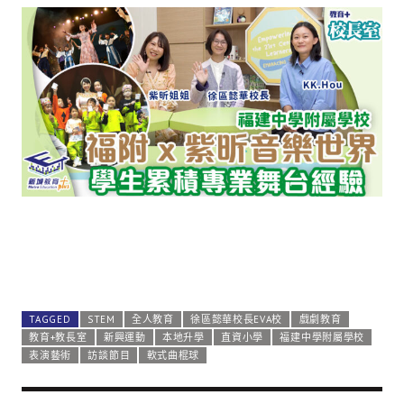
TAGGED
STEM
全人教育
徐區懿華校長EVA校
戲劇教育
教育+教長室
新興運動
本地升學
直資小學
福建中學附屬學校
表演藝術
訪談節目
軟式曲棍球