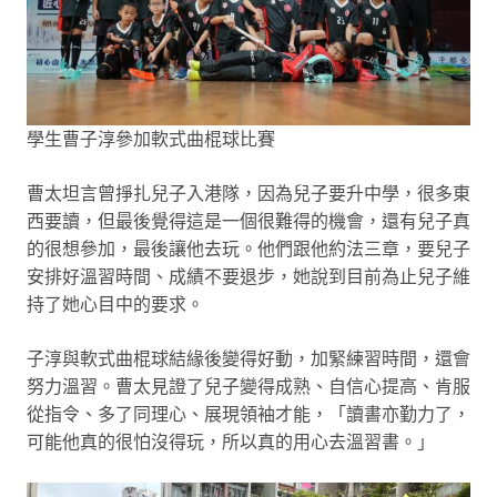
學生曹子淳參加軟式曲棍球比賽
曹太坦言曾掙扎兒子入港隊，因為兒子要升中學，很多東
西要讀，但最後覺得這是一個很難得的機會，還有兒子真
的很想參加，最後讓他去玩。他們跟他約法三章，要兒子
安排好溫習時間、成績不要退步，她說到目前為止兒子維
持了她心目中的要求。
子淳與軟式曲棍球結緣後變得好動，加緊練習時間，還會
努力溫習。曹太見證了兒子變得成熟、自信心提高、肯服
從指令、多了同理心、展現領袖才能，「讀書亦勤力了，
可能他真的很怕沒得玩，所以真的用心去溫習書。」