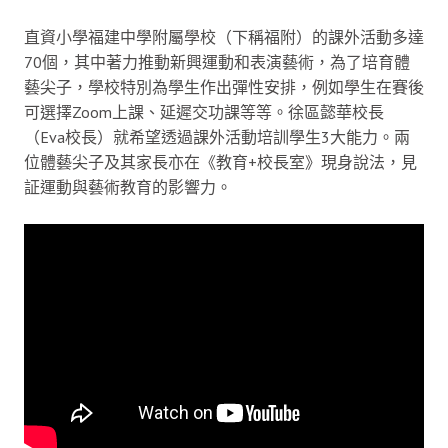
直資小學福建中學附屬學校（下稱福附）的課外活動多達
70個，其中著力推動新興運動和表演藝術，為了培育體
藝尖子，學校特別為學生作出彈性安排，例如學生在賽後
可選擇Zoom上課、延遲交功課等等。徐區懿華校長
（Eva校長）就希望透過課外活動培訓學生3大能力。兩
位體藝尖子及其家長亦在《教育+校長室》現身說法，見
証運動與藝術教育的影響力。