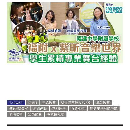
TAGGED
STEM
全人教育
徐區懿華校長EVA校
戲劇教育
教育+教長室
新興運動
本地升學
直資小學
福建中學附屬學校
表演藝術
訪談節目
軟式曲棍球