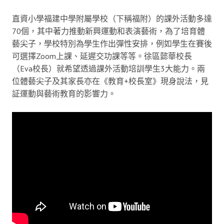
直資小學福建中學附屬學校（下稱福附）的課外活動多達
70個，其中著力推動新興運動和表演藝術，為了培育體
藝尖子，學校特別為學生作出彈性安排，例如學生在賽後
可選擇Zoom上課、延遲交功課等等。徐區懿華校長
（Eva校長）就希望透過課外活動培訓學生3大能力。兩
位體藝尖子及其家長亦在《教育+校長室》現身說法，見
証運動與藝術教育的影響力。