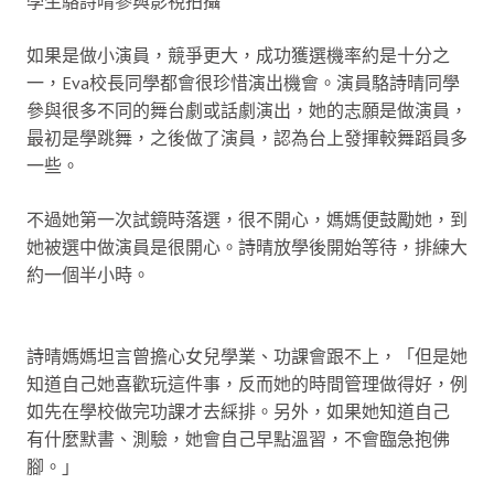
學生駱詩晴參與影視拍攝
如果是做小演員，競爭更大，成功獲選機率約是十分之
一，Eva校長同學都會很珍惜演出機會。演員駱詩晴同學
參與很多不同的舞台劇或話劇演出，她的志願是做演員，
最初是學跳舞，之後做了演員，認為台上發揮較舞蹈員多
一些。
不過她第一次試鏡時落選，很不開心，媽媽便鼓勵她，到
她被選中做演員是很開心。詩晴放學後開始等待，排練大
約一個半小時。
詩晴媽媽坦言曾擔心女兒學業、功課會跟不上，「但是她
知道自己她喜歡玩這件事，反而她的時間管理做得好，例
如先在學校做完功課才去綵排。另外，如果她知道自己
有什麼默書、測驗，她會自己早點溫習，不會臨急抱佛
腳。」