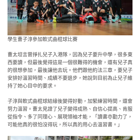
學生曹子淳參加軟式曲棍球比賽
曹太坦言曾掙扎兒子入港隊，因為兒子要升中學，很多東
西要讀，但最後覺得這是一個很難得的機會，還有兒子真
的很想參加，最後讓他去玩。他們跟他約法三章，要兒子
安排好溫習時間、成績不要退步，她說到目前為止兒子維
持了她心目中的要求。
子淳與軟式曲棍球結緣後變得好動，加緊練習時間，還會
努力溫習。曹太見證了兒子變得成熟、自信心提高、肯服
從指令、多了同理心、展現領袖才能，「讀書亦勤力了，
可能他真的很怕沒得玩，所以真的用心去溫習書。」